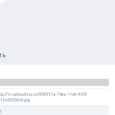
ТЬ
tp://1c-upload.tss.ru/0f85f51a-74ea-11e6-933f-
155d030626.jpg
6