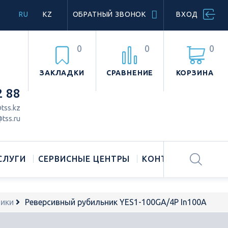
RU
KZ
ОБРАТНЫЙ ЗВОНОК
ВХОД
0
0
0
ЗАКЛАДКИ
СРАВНЕНИЕ
КОРЗИНА
2 88
tss.kz
tss.ru
СЛУГИ
СЕРВИСНЫЕ ЦЕНТРЫ
КОНТАКТЫ
ники
Реверсивный рубильник YES1-100GA/4P In100A