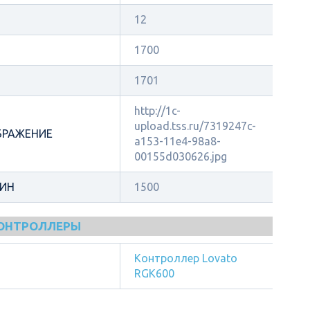
12
1700
1701
http://1c-
upload.tss.ru/7319247c-
БРАЖЕНИЕ
a153-11e4-98a8-
00155d030626.jpg
МИН
1500
КОНТРОЛЛЕРЫ
Контроллер Lovato
RGK600