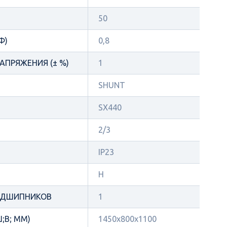
50
Φ)
0,8
АПРЯЖЕНИЯ (± %)
1
SHUNT
SX440
2/3
IP23
Н
ОДШИПНИКОВ
1
;В; ММ)
1450х800х1100