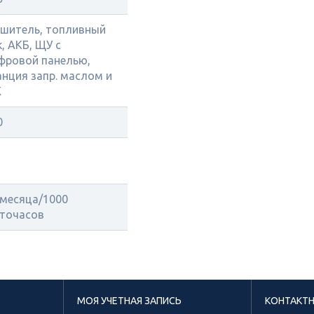
ушитель, топливный
к, АКБ, ЩУ с
фровой панелью,
анция запр. маслом и
Ж
0
 месяца/1000
точасов
МОЯ УЧЕТНАЯ ЗАПИСЬ
КОНТАКТ