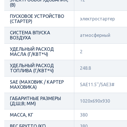
(В)
ПУСКОВОЕ УСТРОЙСТВО
электростартер
(СТАРТЕР)
СИСТЕМА ВПУСКА
атмосферный
ВОЗДУХА
УДЕЛЬНЫЙ РАСХОД
2
МАСЛА (Г/КВТ*Ч)
УДЕЛЬНЫЙ РАСХОД
248.8
ТОПЛИВА (Г/КВТ*Ч)
SAE (МАХОВИК / КАРТЕР
SAE11.5''/SAE3#
МАХОВИКА)
ГАБАРИТНЫЕ РАЗМЕРЫ
1020x690x930
(Д;Ш;В; ММ)
МАССА, КГ
380
ВЕС БРУТТО (КГ)
380