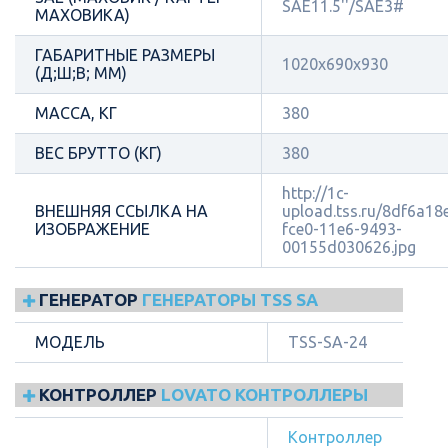
SAE11.5''/SAE3#
МАХОВИКА)
ГАБАРИТНЫЕ РАЗМЕРЫ
1020x690x930
(Д;Ш;В; ММ)
МАССА, КГ
380
ВЕС БРУТТО (КГ)
380
http://1c-
ВНЕШНЯЯ ССЫЛКА НА
upload.tss.ru/8df6a18
ИЗОБРАЖЕНИЕ
fce0-11e6-9493-
00155d030626.jpg
ГЕНЕРАТОР
ГЕНЕРАТОРЫ TSS SA
МОДЕЛЬ
TSS-SA-24
КОНТРОЛЛЕР
LOVATO КОНТРОЛЛЕРЫ
Контроллер