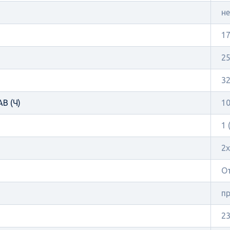
н
17
25
32
В (Ч)
10
1 
2х
О
п
23