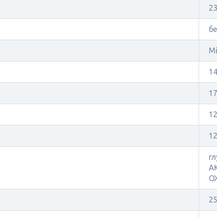
2
бе
Mi
14
1
1
1
гл
А
О
2