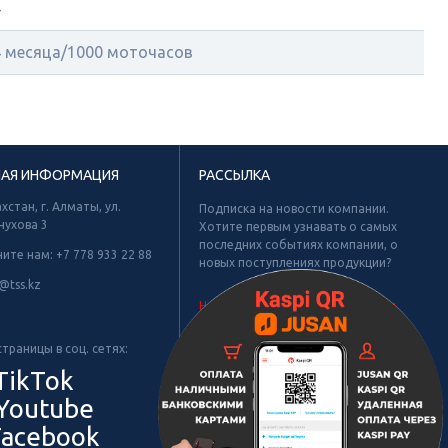
4
4 месяца/1000 моточасов
НАЯ ИНФОРМАЦИЯ
РАССЫЛКА
хстан, г. Алматы, ул.
Подписка на новости компании.
нухова 3
Хотите первым узнавать о самых
последних событиях компании, о
ните нам:
+7 778 933 22 88
новых поступлениях продукции?
Х
@tss.kz
Не найдено рубрик для подписки.
траницы в соц. сетях:
TikTok
Youtube
acebook