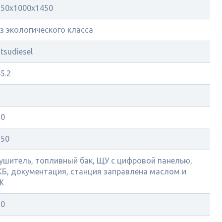
350x1000x1450
з экологического класса
tsudiesel
5.2
7
20
250
ушитель, топливный бак, ЩУ с цифровой панелью,
КБ, документация, станция заправлена маслом и
Ж
50