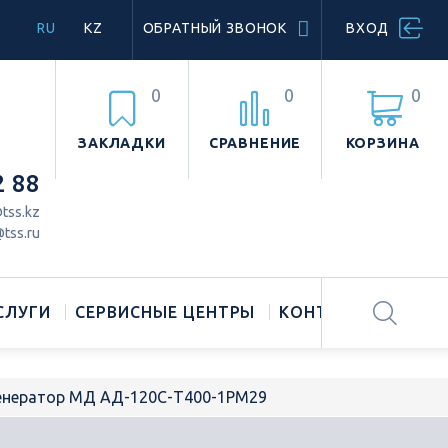
RU
KZ
ОБРАТНЫЙ ЗВОНОК
ВХОД
0
0
0
ЗАКЛАДКИ
СРАВНЕНИЕ
КОРЗИНА
2 88
tss.kz
tss.ru
СЛУГИ
СЕРВИСНЫЕ ЦЕНТРЫ
КОНТАКТЫ
генератор МД АД-120С-Т400-1РМ29