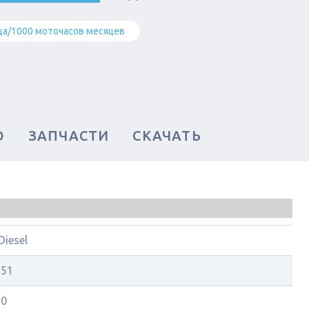
ца/1000 моточасов месяцев
О
ЗАПЧАСТИ
СКАЧАТЬ
iesel
251
20