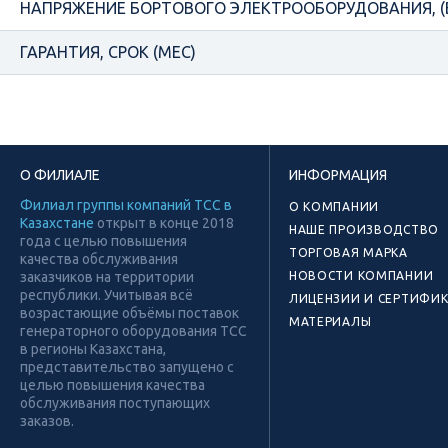
НАПРЯЖЕНИЕ БОРТОВОГО ЭЛЕКТРООБОРУДОВАНИЯ, (
ГАРАНТИЯ, СРОК (МЕС)
О ФИЛИАЛЕ
ИНФОРМАЦИЯ
Филиал группы компаний ТСС в
О КОМПАНИИ
Казахстане
открыт в конце 2018
НАШЕ ПРОИЗВОДСТВО
года с целью повышения
ТОРГОВАЯ МАРКА
качества обслуживания
заказчиков на территории
НОВОСТИ КОМПАНИИ
республики. Учитывая всё
ЛИЦЕНЗИИ И СЕРТИФИ
возрастающие объёмы поставок
МАТЕРИАЛЫ
генераторного оборудования ТСС
в регионы Казахстана,
представительство запущено с
целью повышения качества
обслуживания поступающих
заказов.