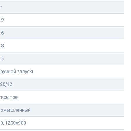
ет
.9
.6
.8
.5
(ручной запуск)
80/12
ткрытое
ромышленный
0, 1200x900