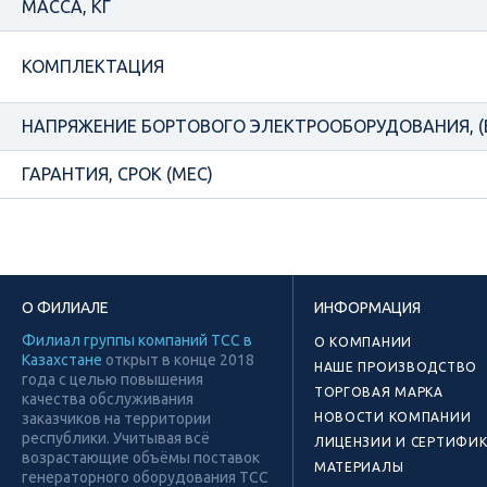
МАССА, КГ
КОМПЛЕКТАЦИЯ
НАПРЯЖЕНИЕ БОРТОВОГО ЭЛЕКТРООБОРУДОВАНИЯ, (
ГАРАНТИЯ, СРОК (МЕС)
О ФИЛИАЛЕ
ИНФОРМАЦИЯ
Филиал группы компаний ТСС в
О КОМПАНИИ
Казахстане
открыт в конце 2018
НАШЕ ПРОИЗВОДСТВО
года с целью повышения
ТОРГОВАЯ МАРКА
качества обслуживания
заказчиков на территории
НОВОСТИ КОМПАНИИ
республики. Учитывая всё
ЛИЦЕНЗИИ И СЕРТИФИ
возрастающие объёмы поставок
МАТЕРИАЛЫ
генераторного оборудования ТСС