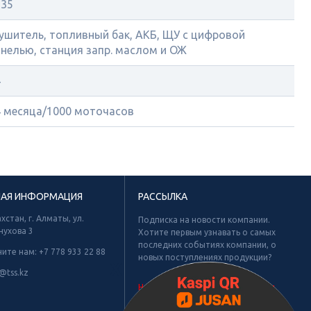
935
ушитель, топливный бак, АКБ, ЩУ с цифровой
нелью, станция запр. маслом и ОЖ
4
4 месяца/1000 моточасов
НАЯ ИНФОРМАЦИЯ
РАССЫЛКА
хстан, г. Алматы, ул.
Подписка на новости компании.
нухова 3
Хотите первым узнавать о самых
последних событиях компании, о
ните нам:
+7 778 933 22 88
новых поступлениях продукции?
Х
@tss.kz
Не найдено рубрик для подписки.