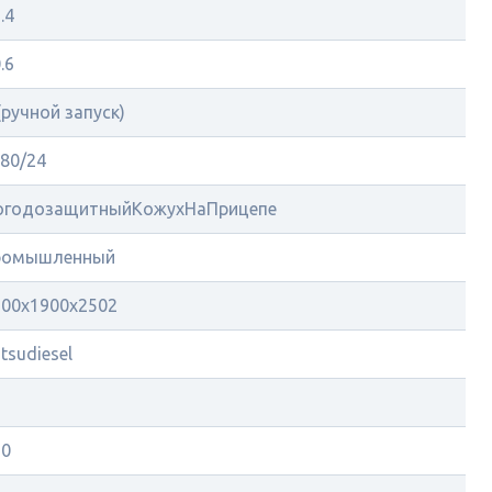
.4
.6
(ручной запуск)
80/24
огодозащитныйКожухНаПрицепе
ромышленный
600х1900х2502
tsudiesel
7
50