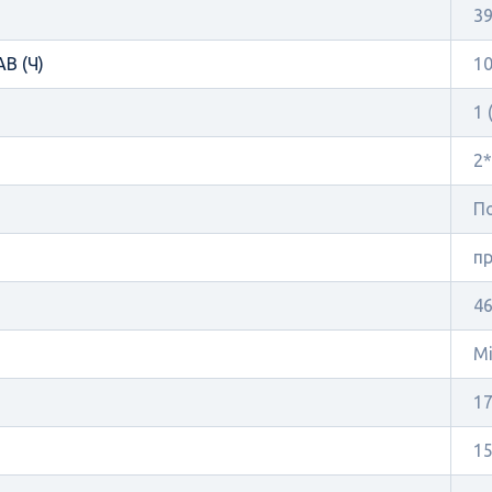
39
В (Ч)
10
1 
2*
П
п
4
Mi
1
1