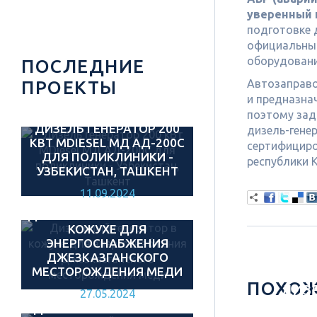
уверенный 
подготовке 
официальным
оборудован
ПОСЛЕДНИЕ
ПРОЕКТЫ
Автозаправо
и предназна
поэтому зад
ДИЗЕЛЬ ГЕНЕРАТОР 200
дизель-гене
КВТ MDIESEL МД АД-200С
сертифициро
ДЛЯ ПОЛИКЛИНИКИ -
республики К
УЗБЕКИСТАН, ТАШКЕНТ
11.09.2024
ДИЗЕЛЬНЫЙ ГЕНЕРАТОР В
КОЖУХЕ ДЛЯ
ЭНЕРГОСНАБЖЕНИЯ
ДЖЕЗКАЗГАНСКОГО
МЕСТОРОЖДЕНИЯ МЕДИ
ПОХОЖ
ДИЗ
27.05.2024
ДИЗЕЛЬНЫЙ ГЕНЕРАТОР
200 