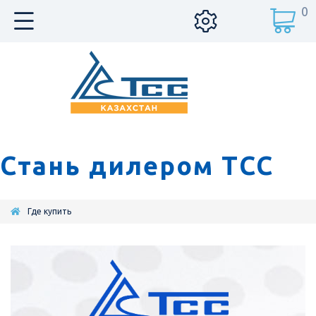
0
Стань дилером ТСС
Где купить