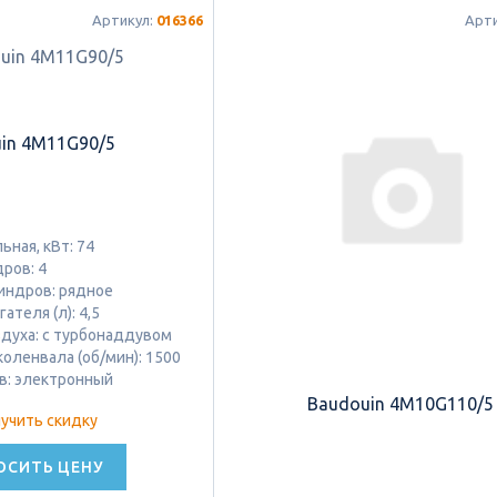
Артикул:
016366
Арт
in 4M11G90/5
ная, кВт: 74
ров: 4
индров: рядное
ателя (л): 4,5
здуха: с турбонаддувом
оленвала (об/мин): 1500
в: электронный
Baudouin 4M10G110/5
учить скидку
ОСИТЬ ЦЕНУ