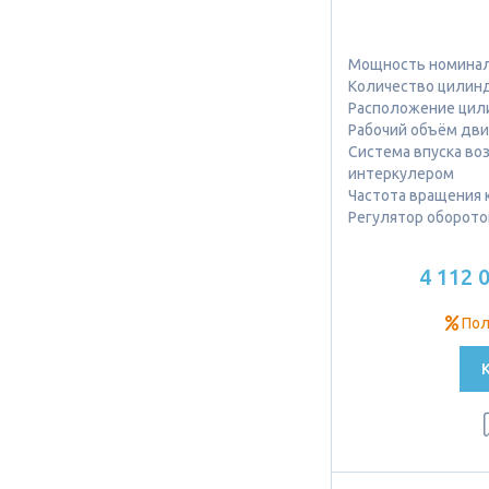
Мощность номиналь
Количество цилинд
Расположение цил
Рабочий объём двиг
Система впуска во
интеркулером
Частота вращения к
Регулятор оборото
4 112 
Пол