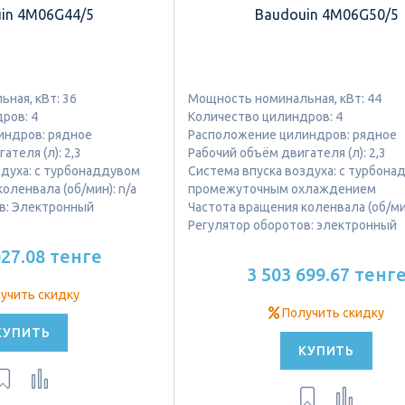
in 4M06G44/5
Baudouin 4M06G50/5
ная, кВт: 36
Мощность номинальная, кВт: 44
ров: 4
Количество цилиндров: 4
индров: рядное
Расположение цилиндров: рядное
ателя (л): 2,3
Рабочий объём двигателя (л): 2,3
здуха: с турбонаддувом
Система впуска воздуха: с турбона
оленвала (об/мин): n/a
промежуточным охлаждением
в: Электронный
Частота вращения коленвала (об/мин
Регулятор оборотов: электронный
027.08 тенге
3 503 699.67 тенг
учить скидку
Получить скидку
КУПИТЬ
КУПИТЬ