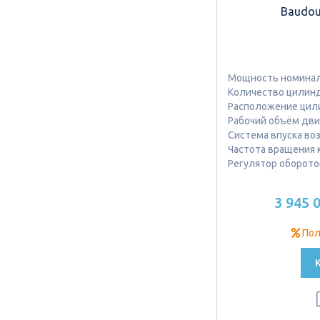
Baudou
Мощность номиналь
Количество цилинд
Расположение цил
Рабочий объём двиг
Система впуска во
Частота вращения к
Регулятор оборото
3 945 
Пол