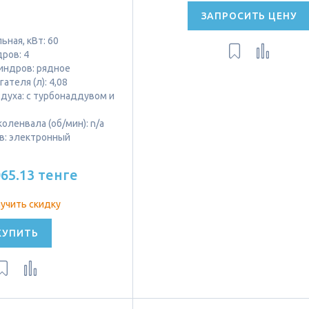
ЗАПРОСИТЬ ЦЕНУ
ная, кВт: 60
ров: 4
индров: рядное
ателя (л): 4,08
здуха: с турбонаддувом и
оленвала (об/мин): n/a
в: электронный
065.13 тенге
учить скидку
КУПИТЬ