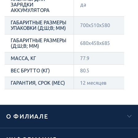
ЗАРЯДКИ
да
АККУМУЛЯТОРА
ГАБАРИТНЫЕ РАЗМЕРЫ
700х510х580
УПАКОВКИ (Д;Ш;В; ММ)
ГАБАРИТНЫЕ РАЗМЕРЫ
680х458х685
(Д;Ш;В; ММ)
МАССА, КГ
77.9
ВЕС БРУТТО (КГ)
80.5
ГАРАНТИЯ, СРОК (МЕС)
12 месяцев
О ФИЛИАЛЕ