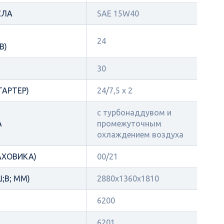
СЛА
SAE 15W40
24
В)
30
ТАРТЕР)
24/7,5 х 2
с турбонаддувом и
А
промежуточным
охлаждением воздуха
АХОВИКА)
00/21
;В; ММ)
2880x1360x1810
6200
6201