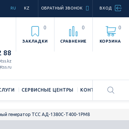
RU
KZ
ОБРАТНЫЙ ЗВОНОК
ВХОД
0
0
0
ЗАКЛАДКИ
СРАВНЕНИЕ
КОРЗИНА
2 88
tss.kz
tss.ru
СЛУГИ
СЕРВИСНЫЕ ЦЕНТРЫ
КОНТАКТЫ
ный генератор ТСС АД-1380С-Т400-1РМ8