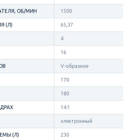
АТЕЛЯ, ОБ/МИН
1500
Я (Л)
65,37
4
16
ОВ
V-образное
170
180
НДРАХ
14:1
электронный
ЕМЫ (Л)
230