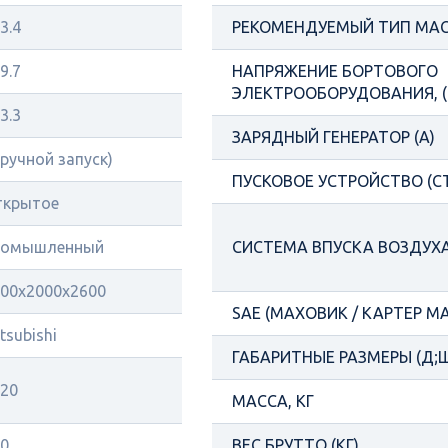
3.4
РЕКОМЕНДУЕМЫЙ ТИП МА
9.7
НАПРЯЖЕНИЕ БОРТОВОГО
ЭЛЕКТРООБОРУДОВАНИЯ, (
3.3
ЗАРЯДНЫЙ ГЕНЕРАТОР (А)
(ручной запуск)
ПУСКОВОЕ УСТРОЙСТВО (С
ткрытое
ромышленный
СИСТЕМА ВПУСКА ВОЗДУХ
00х2000х2600
SAE (МАХОВИК / КАРТЕР М
tsubishi
ГАБАРИТНЫЕ РАЗМЕРЫ (Д;Ш
20
МАССА, КГ
0
ВЕС БРУТТО (КГ)