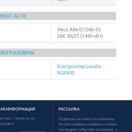
MECC ALTE
Mecc Alte ECO46-2S
SAE 00/21 (1440 кВт)
КОНТРОЛЛЕРЫ
Контроллер Lovato
RGK800
НАЯ ИНФОРМАЦИЯ
РАССЫЛКА
хстан, г. Алматы, ул.
Подписка на новости компании.
нухова 3
Хотите первым узнавать о самых
последних событиях компании, о