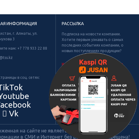
НАЯ ИНФОРМАЦИЯ
РАССЫЛКА
хстан, г. Алматы, ул.
Подписка на новости компании.
нухова 3
Хотите первым узнавать о самых
последних событиях компании, о
ните нам:
+7 778 933 22 88
новых поступлениях продукции?
Х
@tss.kz
Не найдено рубрик для подписки.
траницы в соц. сетях:
TikTok
Youtube
acebook
Vk
енная на сайте не является публичной офертой.
рмации в СМИ и Интернет без разрешения запрещена!