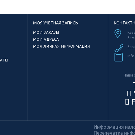
МОЯ УЧЕТНАЯ ЗАПИСЬ
КОНТАКТ
МОИ ЗАКАЗЫ
Каза
Зем
МОИ АДРЕСА
МОЯ ЛИЧНАЯ ИНФОРМАЦИЯ
Зво
info
КАТЫ
Наши с
F
Информация излож
Перепечатка инфо