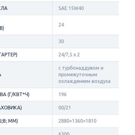
СЛА
SAE 15W40
24
В)
30
ТАРТЕР)
24/7,5 х 2
с турбонаддувом и
А
промежуточным
охлаждением воздуха
А (Г/КВТ*Ч)
196
АХОВИКА)
00/21
;В; ММ)
2880×1360×1810
6300