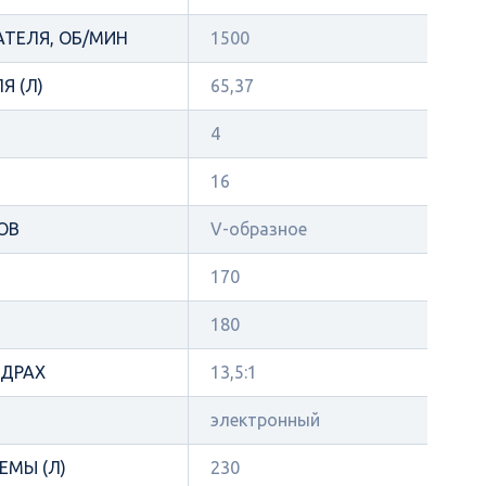
АТЕЛЯ, ОБ/МИН
1500
Я (Л)
65,37
4
16
ОВ
V-образное
170
180
НДРАХ
13,5:1
электронный
ЕМЫ (Л)
230