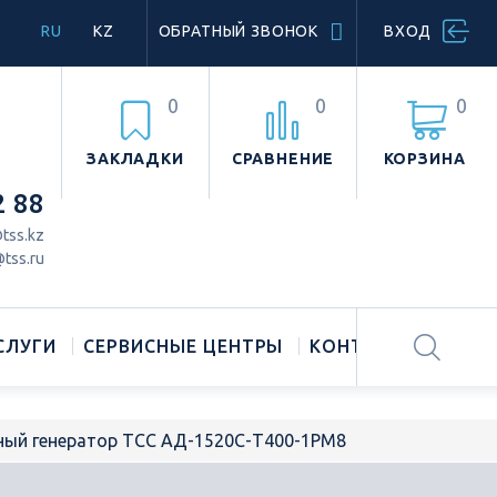
RU
KZ
ОБРАТНЫЙ ЗВОНОК
ВХОД
0
0
0
ЗАКЛАДКИ
СРАВНЕНИЕ
КОРЗИНА
2 88
tss.kz
tss.ru
СЛУГИ
СЕРВИСНЫЕ ЦЕНТРЫ
КОНТАКТЫ
ный генератор ТСС АД-1520С-Т400-1РМ8