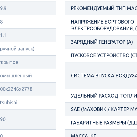
9.9
РЕКОМЕНДУЕМЫЙ ТИП МА
8
НАПРЯЖЕНИЕ БОРТОВОГО
ЭЛЕКТРООБОРУДОВАНИЯ, (
1.1
ЗАРЯДНЫЙ ГЕНЕРАТОР (А)
(ручной запуск)
ПУСКОВОЕ УСТРОЙСТВО (С
ткрытое
ромышленный
СИСТЕМА ВПУСКА ВОЗДУХ
00х2246х2778
УДЕЛЬНЫЙ РАСХОД ТОПЛИВ
tsubishi
SAE (МАХОВИК / КАРТЕР М
90
ГАБАРИТНЫЕ РАЗМЕРЫ (Д;Ш
0
МАССА, КГ