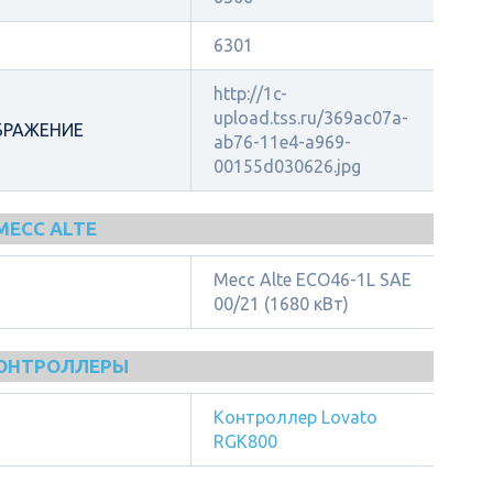
6301
http://1c-
upload.tss.ru/369ac07a-
БРАЖЕНИЕ
ab76-11e4-a969-
00155d030626.jpg
MECC ALTE
Mecc Alte ECO46-1L SAE
00/21 (1680 кВт)
КОНТРОЛЛЕРЫ
Контроллер Lovato
RGK800