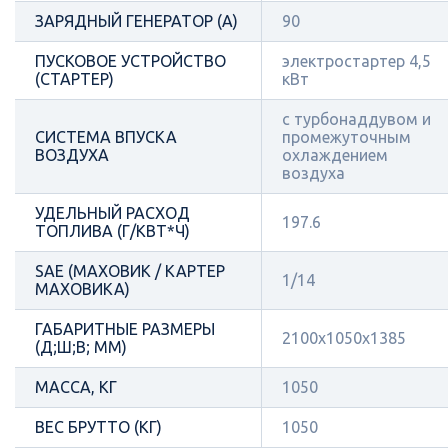
ЗАРЯДНЫЙ ГЕНЕРАТОР (А)
90
ПУСКОВОЕ УСТРОЙСТВО
электростартер 4,5
(СТАРТЕР)
кВт
с турбонаддувом и
СИСТЕМА ВПУСКА
промежуточным
ВОЗДУХА
охлаждением
воздуха
УДЕЛЬНЫЙ РАСХОД
197.6
ТОПЛИВА (Г/КВТ*Ч)
SAE (МАХОВИК / КАРТЕР
1/14
МАХОВИКА)
ГАБАРИТНЫЕ РАЗМЕРЫ
2100x1050x1385
(Д;Ш;В; ММ)
МАССА, КГ
1050
ВЕС БРУТТО (КГ)
1050