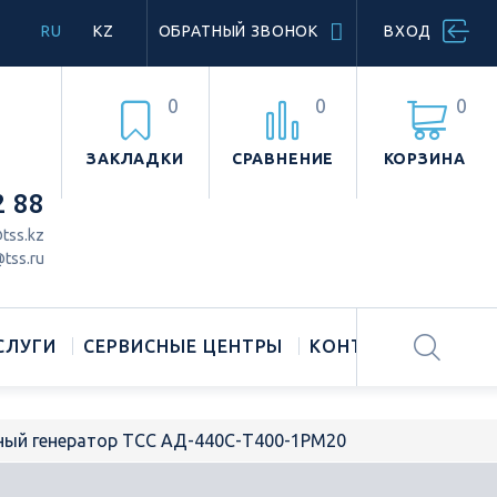
RU
KZ
ОБРАТНЫЙ ЗВОНОК
ВХОД
0
0
0
ЗАКЛАДКИ
СРАВНЕНИЕ
КОРЗИНА
2 88
tss.kz
tss.ru
СЛУГИ
СЕРВИСНЫЕ ЦЕНТРЫ
КОНТАКТЫ
ный генератор ТСС АД-440С-Т400-1РМ20