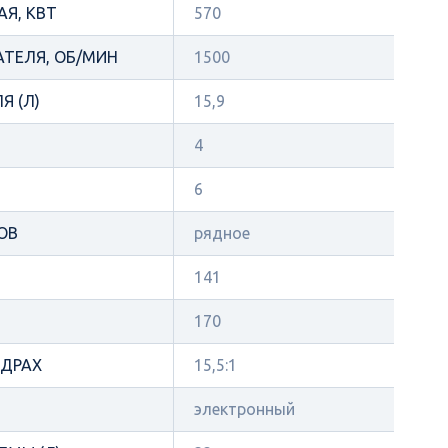
Я, КВТ
570
АТЕЛЯ, ОБ/МИН
1500
Я (Л)
15,9
4
6
ОВ
рядное
141
170
НДРАХ
15,5:1
электронный