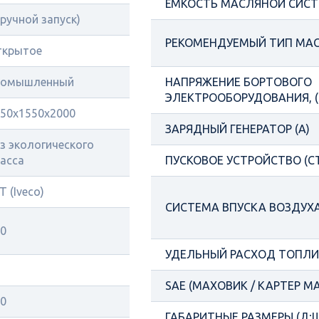
ЁМКОСТЬ МАСЛЯНОЙ СИСТ
(ручной запуск)
РЕКОМЕНДУЕМЫЙ ТИП МА
ткрытое
ромышленный
НАПРЯЖЕНИЕ БОРТОВОГО
ЭЛЕКТРООБОРУДОВАНИЯ, (
50х1550х2000
ЗАРЯДНЫЙ ГЕНЕРАТОР (А)
з экологического
асса
ПУСКОВОЕ УСТРОЙСТВО (С
T (Iveco)
СИСТЕМА ВПУСКА ВОЗДУХ
0
УДЕЛЬНЫЙ РАСХОД ТОПЛИВ
SAE (МАХОВИК / КАРТЕР М
0
ГАБАРИТНЫЕ РАЗМЕРЫ (Д;Ш