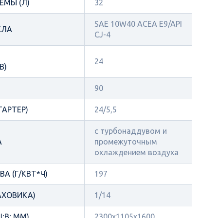
ЕМЫ (Л)
32
SAE 10W40 ACEA E9/API
СЛА
CJ-4
24
В)
90
ТАРТЕР)
24/5,5
с турбонаддувом и
А
промежуточным
охлаждением воздуха
А (Г/КВТ*Ч)
197
АХОВИКА)
1/14
;В; ММ)
2300x1105x1600