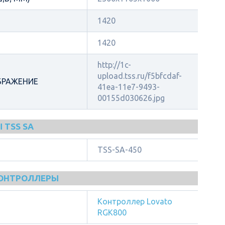
1420
1420
http://1c-
upload.tss.ru/f5bfcdaf-
БРАЖЕНИЕ
41ea-11e7-9493-
00155d030626.jpg
 TSS SA
TSS-SA-450
КОНТРОЛЛЕРЫ
Контроллер Lovato
RGK800