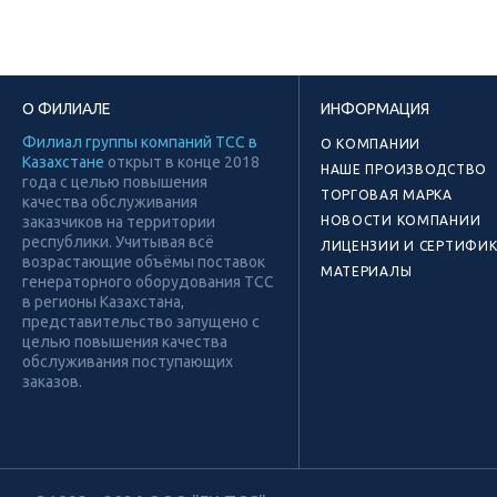
О ФИЛИАЛЕ
ИНФОРМАЦИЯ
Филиал группы компаний ТСС в
О КОМПАНИИ
Казахстане
открыт в конце 2018
НАШЕ ПРОИЗВОДСТВО
года с целью повышения
ТОРГОВАЯ МАРКА
качества обслуживания
заказчиков на территории
НОВОСТИ КОМПАНИИ
республики. Учитывая всё
ЛИЦЕНЗИИ И СЕРТИФИ
возрастающие объёмы поставок
МАТЕРИАЛЫ
генераторного оборудования ТСС
в регионы Казахстана,
представительство запущено с
целью повышения качества
обслуживания поступающих
заказов.