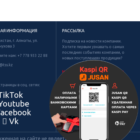
НАЯ ИНФОРМАЦИЯ
РАССЫЛКА
хстан, г. Алматы, ул.
Подписка на новости компании.
нухова 3
Хотите первым узнавать о самых
последних событиях компании, о
ните нам:
+7 778 933 22 88
новых поступлениях продукции?
Х
@tss.kz
Не найдено рубрик для подписки.
траницы в соц. сетях:
TikTok
Youtube
acebook
Vk
енная на сайте не является публичной офертой.