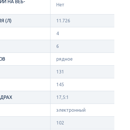
И НА ВЕБ-
Нет
Я (Л)
11.726
4
6
ОВ
рядное
131
145
НДРАХ
17,5:1
электронный
102