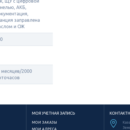
к, ЩУ с цифровой
нелью, АКБ,
кументация,
анция заправлена
аслом и ОЖ
0
 месяцев/2000
оточасов
МОЯ УЧЕТНАЯ ЗАПИСЬ
КОНТАКТ
МОИ ЗАКАЗЫ
Каза
Зем
МОИ АДРЕСА