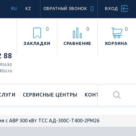
RU
KZ
ОБРАТНЫЙ ЗВОНОК
ВХОД
0
0
0
ЗАКЛАДКИ
СРАВНЕНИЕ
КОРЗИНА
2 88
tss.kz
tss.ru
СЛУГИ
СЕРВИСНЫЕ ЦЕНТРЫ
КОНТАКТЫ
ия с АВР 300 кВт ТСС АД-300С-Т400-2РМ26