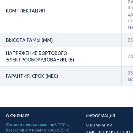
ба
па
КОМПЛЕКТАЦИЯ
до
ст
м
ВЫСОТА РАМЫ (ММ)
25
НАПРЯЖЕНИЕ БОРТОВОГО
24
ЭЛЕКТРООБОРУДОВАНИЯ, (В)
36
ГАРАНТИЯ, СРОК (МЕС)
м
О ФИЛИАЛЕ
ИНФОРМАЦИЯ
Филиал группы компаний ТСС в
О КОМПАНИИ
Казахстане
открыт в конце 2018
НАШЕ ПРОИЗВОДСТВО