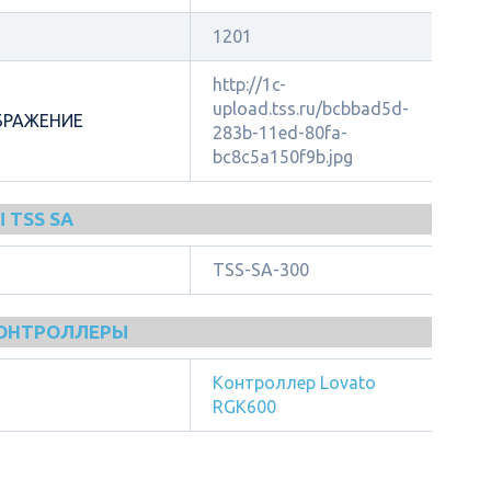
1201
http://1c-
upload.tss.ru/bcbbad5d-
БРАЖЕНИЕ
283b-11ed-80fa-
bc8c5a150f9b.jpg
 TSS SA
TSS-SA-300
КОНТРОЛЛЕРЫ
Контроллер Lovato
RGK600