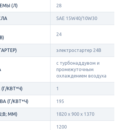
ЕМЫ (Л)
28
СЛА
SAE 15W40/10W30
24
В)
ТАРТЕР)
электростартер 24В
с турбонаддувом и
А
промежуточным
охлаждением воздуха
(Г/КВТ*Ч)
1
А (Г/КВТ*Ч)
195
;В; ММ)
1820 х 900 х 1370
1200