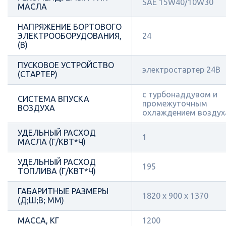
SAE 15W40/10W30
МАСЛА
НАПРЯЖЕНИЕ БОРТОВОГО
ЭЛЕКТРООБОРУДОВАНИЯ,
24
(В)
ПУСКОВОЕ УСТРОЙСТВО
электростартер 24В
(СТАРТЕР)
с турбонаддувом и
СИСТЕМА ВПУСКА
промежуточным
ВОЗДУХА
охлаждением воздух
УДЕЛЬНЫЙ РАСХОД
1
МАСЛА (Г/КВТ*Ч)
УДЕЛЬНЫЙ РАСХОД
195
ТОПЛИВА (Г/КВТ*Ч)
ГАБАРИТНЫЕ РАЗМЕРЫ
1820 х 900 х 1370
(Д;Ш;В; ММ)
МАССА, КГ
1200