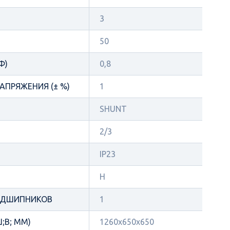
3
50
Φ)
0,8
АПРЯЖЕНИЯ (± %)
1
SHUNT
2/3
IP23
Н
ОДШИПНИКОВ
1
;В; ММ)
1260x650x650