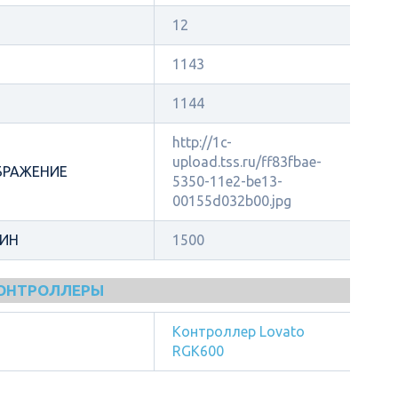
12
1143
1144
http://1c-
upload.tss.ru/ff83fbae-
БРАЖЕНИЕ
5350-11e2-be13-
00155d032b00.jpg
МИН
1500
КОНТРОЛЛЕРЫ
Контроллер Lovato
RGK600