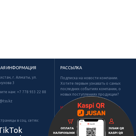
НАЯ ИНФОРМАЦИЯ
РАССЫЛКА
хстан, г. Алматы, ул.
Подписка на новости компании.
нухова 3
Хотите первым узнавать о самых
последних событиях компании, о
ните нам:
+7 778 933 22 88
новых поступлениях продукции?
Х
@tss.kz
Не найдено рубрик для подписки.
траницы в соц. сетях:
TikTok