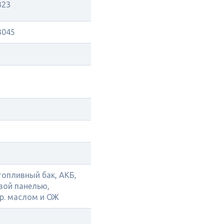
323
3045
топливный бак, АКБ,
вой панелью,
р. маслом и ОЖ