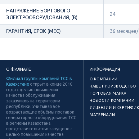
НАПРЯЖЕНИЕ БОРТОВОГО
24
ЭЛЕКТРООБОРУДОВАНИЯ, (В)
ГАРАНТИЯ, СРОК (МЕС)
36 месяцев
О ФИЛИАЛЕ
ИНФОРМАЦИЯ
Филиал группы компаний ТСС в
О КОМПАНИИ
Казахстане
открыт в конце 2018
НАШЕ ПРОИЗВОДСТВО
года с целью повышения
ТОРГОВАЯ МАРКА
качества обслуживания
заказчиков на территории
НОВОСТИ КОМПАНИИ
республики. Учитывая всё
ЛИЦЕНЗИИ И СЕРТИФИ
возрастающие объёмы поставок
МАТЕРИАЛЫ
генераторного оборудования ТСС
в регионы Казахстана,
представительство запущено с
целью повышения качества