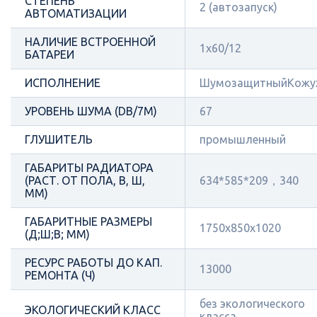
СТЕПЕНЬ
2 (автозапуск)
АВТОМАТИЗАЦИИ
НАЛИЧИЕ ВСТРОЕННОЙ
1х60/12
БАТАРЕИ
ИСПОЛНЕНИЕ
ШумозащитныйКожу
УРОВЕНЬ ШУМА (DB/7М)
67
ГЛУШИТЕЛЬ
промышленный
ГАБАРИТЫ РАДИАТОРА
(РАСТ. ОТ ПОЛА, В, Ш,
634*585*209，340
ММ)
ГАБАРИТНЫЕ РАЗМЕРЫ
1750x850x1020
(Д;Ш;В; ММ)
РЕСУРС РАБОТЫ ДО КАП.
13000
РЕМОНТА (Ч)
без экологического
ЭКОЛОГИЧЕСКИЙ КЛАСС
класса