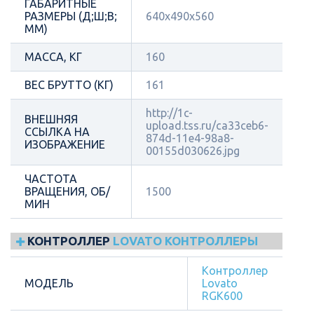
ГАБАРИТНЫЕ
РАЗМЕРЫ (Д;Ш;В;
640х490х560
ММ)
МАССА, КГ
160
ВЕС БРУТТО (КГ)
161
http://1c-
ВНЕШНЯЯ
upload.tss.ru/ca33ceb6-
ССЫЛКА НА
874d-11e4-98a8-
ИЗОБРАЖЕНИЕ
00155d030626.jpg
ЧАСТОТА
ВРАЩЕНИЯ, ОБ/
1500
МИН
КОНТРОЛЛЕР
LOVATO КОНТРОЛЛЕРЫ
Контроллер
МОДЕЛЬ
Lovato
RGK600