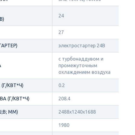
24
В)
27
ТАРТЕР)
электростартер 24В
с турбонаддувом и
А
промежуточным
охлаждением воздуха
(Г/КВТ*Ч)
0.2
А (Г/КВТ*Ч)
208.4
;В; ММ)
2488x1240x1688
1980