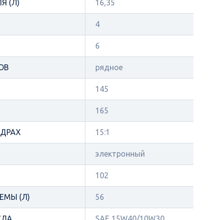
Я (Л)
16,35
4
6
ОВ
рядное
145
165
НДРАХ
15:1
электронный
102
ЕМЫ (Л)
56
СЛА
SAE 15W40/10W30