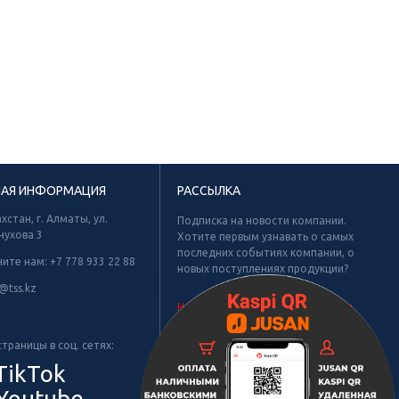
НАЯ ИНФОРМАЦИЯ
РАССЫЛКА
хстан, г. Алматы, ул.
Подписка на новости компании.
нухова 3
Хотите первым узнавать о самых
последних событиях компании, о
ните нам:
+7 778 933 22 88
новых поступлениях продукции?
Х
@tss.kz
Не найдено рубрик для подписки.
траницы в соц. сетях:
TikTok
Youtube