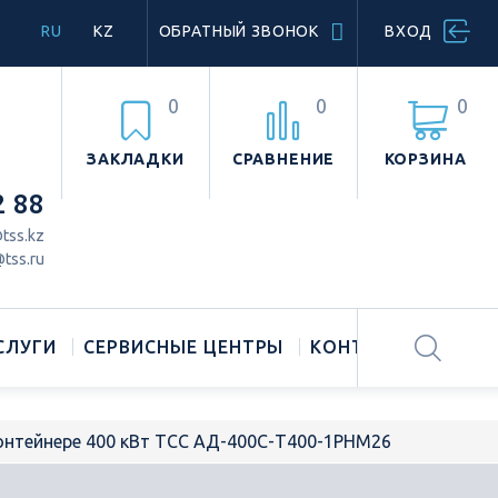
RU
KZ
ОБРАТНЫЙ ЗВОНОК
ВХОД
0
0
0
ЗАКЛАДКИ
СРАВНЕНИЕ
КОРЗИНА
2 88
tss.kz
tss.ru
СЛУГИ
СЕРВИСНЫЕ ЦЕНТРЫ
КОНТАКТЫ
онтейнере 400 кВт ТСС АД-400С-Т400-1РНМ26