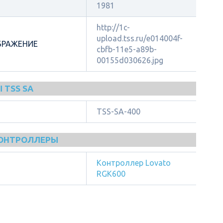
1981
http://1c-
upload.tss.ru/e014004f-
БРАЖЕНИЕ
cbfb-11e5-a89b-
00155d030626.jpg
 TSS SA
TSS-SA-400
КОНТРОЛЛЕРЫ
Контроллер Lovato
RGK600