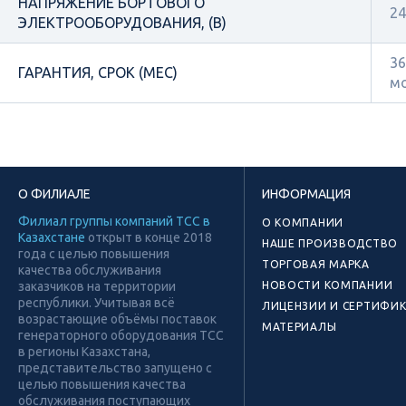
НАПРЯЖЕНИЕ БОРТОВОГО
24
ЭЛЕКТРООБОРУДОВАНИЯ, (В)
36
ГАРАНТИЯ, СРОК (МЕС)
м
О ФИЛИАЛЕ
ИНФОРМАЦИЯ
Филиал группы компаний ТСС в
О КОМПАНИИ
Казахстане
открыт в конце 2018
НАШЕ ПРОИЗВОДСТВО
года с целью повышения
ТОРГОВАЯ МАРКА
качества обслуживания
заказчиков на территории
НОВОСТИ КОМПАНИИ
республики. Учитывая всё
ЛИЦЕНЗИИ И СЕРТИФИ
возрастающие объёмы поставок
МАТЕРИАЛЫ
генераторного оборудования ТСС
в регионы Казахстана,
представительство запущено с
целью повышения качества
обслуживания поступающих