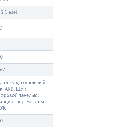
S Diesel
2
0
67
ушитель, топливный
к, АКБ, ЩУ с
фровой панелью,
анция запр. маслом
 ОЖ
0