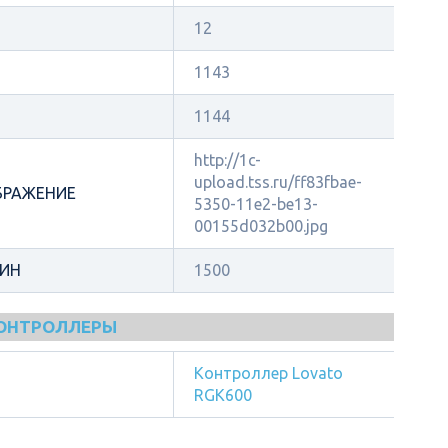
12
1143
1144
http://1c-
upload.tss.ru/ff83fbae-
БРАЖЕНИЕ
5350-11e2-be13-
00155d032b00.jpg
МИН
1500
КОНТРОЛЛЕРЫ
Контроллер Lovato
RGK600