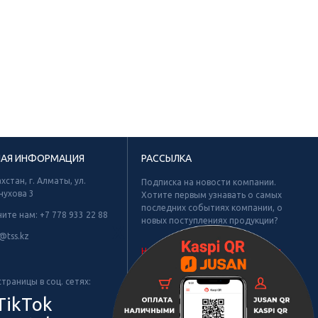
НАЯ ИНФОРМАЦИЯ
РАССЫЛКА
хстан, г. Алматы, ул.
Подписка на новости компании.
нухова 3
Хотите первым узнавать о самых
последних событиях компании, о
ните нам:
+7 778 933 22 88
новых поступлениях продукции?
Х
@tss.kz
Не найдено рубрик для подписки.
траницы в соц. сетях:
TikTok