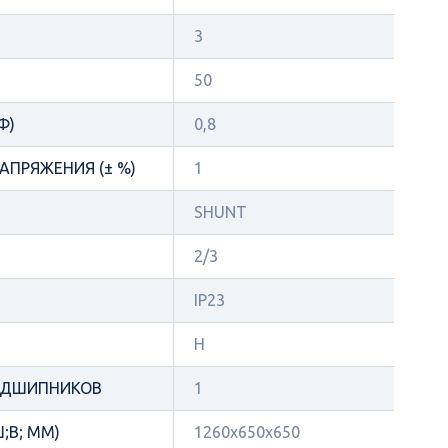
3
50
Φ)
0,8
АПРЯЖЕНИЯ (± %)
1
SHUNT
2/3
IP23
Н
ОДШИПНИКОВ
1
;В; ММ)
1260x650x650