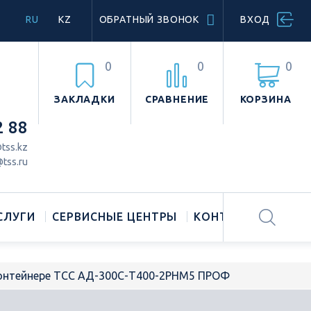
RU
KZ
ОБРАТНЫЙ ЗВОНОК
ВХОД
0
0
0
ЗАКЛАДКИ
СРАВНЕНИЕ
КОРЗИНА
2 88
tss.kz
tss.ru
СЛУГИ
СЕРВИСНЫЕ ЦЕНТРЫ
КОНТАКТЫ
контейнере ТСС АД-300С-Т400-2РНМ5 ПРОФ