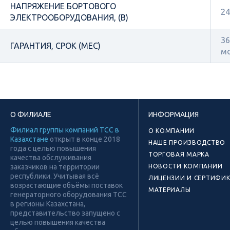
НАПРЯЖЕНИЕ БОРТОВОГО
24
ЭЛЕКТРООБОРУДОВАНИЯ, (В)
36
ГАРАНТИЯ, СРОК (МЕС)
м
О ФИЛИАЛЕ
ИНФОРМАЦИЯ
Филиал группы компаний ТСС в
О КОМПАНИИ
Казахстане
открыт в конце 2018
НАШЕ ПРОИЗВОДСТВО
года с целью повышения
ТОРГОВАЯ МАРКА
качества обслуживания
заказчиков на территории
НОВОСТИ КОМПАНИИ
республики. Учитывая всё
ЛИЦЕНЗИИ И СЕРТИФИ
возрастающие объёмы поставок
МАТЕРИАЛЫ
генераторного оборудования ТСС
в регионы Казахстана,
представительство запущено с
целью повышения качества