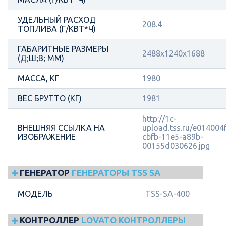
УДЕЛЬНЫЙ РАСХОД
208.4
ТОПЛИВА (Г/КВТ*Ч)
ГАБАРИТНЫЕ РАЗМЕРЫ
2488x1240x1688
(Д;Ш;В; ММ)
МАССА, КГ
1980
ВЕС БРУТТО (КГ)
1981
http://1c-
ВНЕШНЯЯ ССЫЛКА НА
upload.tss.ru/e014004f
ИЗОБРАЖЕНИЕ
cbfb-11e5-a89b-
00155d030626.jpg
ГЕНЕРАТОР
ГЕНЕРАТОРЫ TSS SA
МОДЕЛЬ
TSS-SA-400
КОНТРОЛЛЕР
LOVATO КОНТРОЛЛЕРЫ