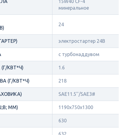
СЛА
15W40 CF-4
минеральное
24
В)
ТАРТЕР)
электростартер 24В
А
с турбонаддувом
(Г/КВТ*Ч)
1.6
А (Г/КВТ*Ч)
218
АХОВИКА)
SAE11.5''/SAE3#
;В; ММ)
1190x750x1300
630
632