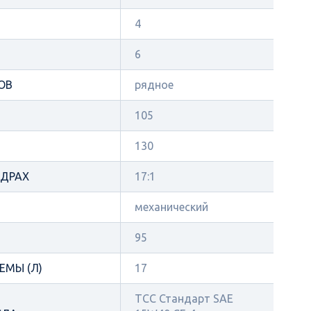
4
6
ОВ
рядное
105
130
НДРАХ
17:1
механический
95
ЕМЫ (Л)
17
ТСС Стандарт SAE