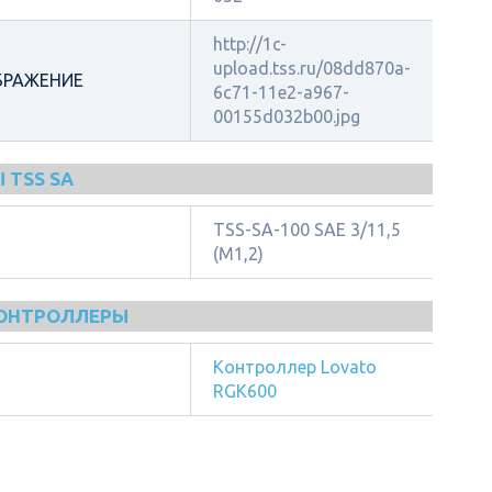
http://1c-
upload.tss.ru/08dd870a-
БРАЖЕНИЕ
6c71-11e2-a967-
00155d032b00.jpg
 TSS SA
TSS-SA-100 SAE 3/11,5
(М1,2)
КОНТРОЛЛЕРЫ
Контроллер Lovato
RGK600