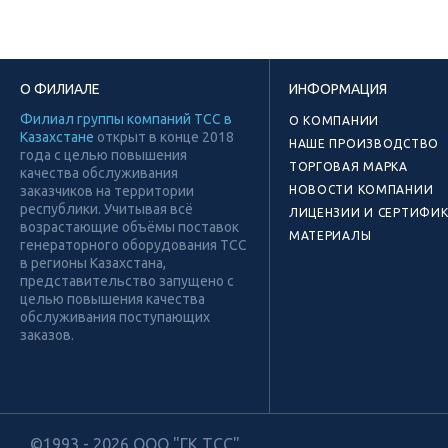
О ФИЛИАЛЕ
ИНФОРМАЦИЯ
Филиал группы компаний ТСС в
О КОМПАНИИ
Казахстане
открыт в конце 2018
НАШЕ ПРОИЗВОДСТВО
года с целью повышения
ТОРГОВАЯ МАРКА
качества обслуживания
заказчиков на территории
НОВОСТИ КОМПАНИИ
республики. Учитывая всё
ЛИЦЕНЗИИ И СЕРТИФИ
возрастающие объёмы поставок
МАТЕРИАЛЫ
генераторного оборудования ТСС
в регионы Казахстана,
представительство запущено с
целью повышения качества
обслуживания поступающих
заказов.
©1993 - 2026 ООО "ГК ТСС"