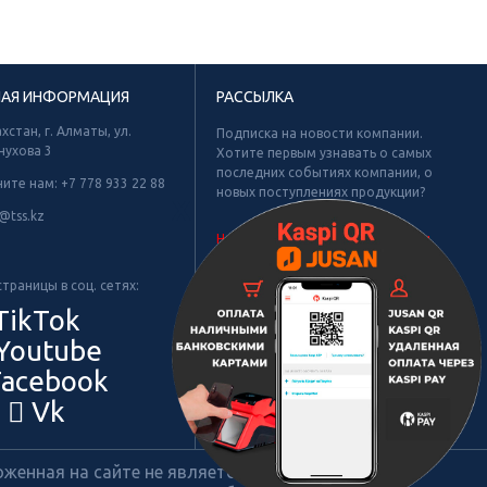
НАЯ ИНФОРМАЦИЯ
РАССЫЛКА
хстан, г. Алматы, ул.
Подписка на новости компании.
нухова 3
Хотите первым узнавать о самых
последних событиях компании, о
ните нам:
+7 778 933 22 88
новых поступлениях продукции?
Х
@tss.kz
Не найдено рубрик для подписки.
траницы в соц. сетях:
TikTok
Youtube
acebook
Vk
енная на сайте не является публичной офертой.