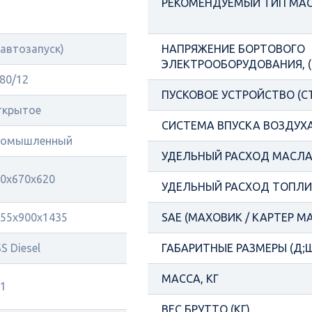
РЕКОМЕНДУЕМЫЙ ТИП МА
(автозапуск)
НАПРЯЖЕНИЕ БОРТОВОГО
ЭЛЕКТРООБОРУДОВАНИЯ, (
80/12
ПУСКОВОЕ УСТРОЙСТВО (С
ткрытое
СИСТЕМА ВПУСКА ВОЗДУХ
ромышленный
УДЕЛЬНЫЙ РАСХОД МАСЛА 
0x670x620
УДЕЛЬНЫЙ РАСХОД ТОПЛИВ
55x900x1435
SAE (МАХОВИК / КАРТЕР М
S Diesel
ГАБАРИТНЫЕ РАЗМЕРЫ (Д;Ш
МАССА, КГ
1
ВЕС БРУТТО (КГ)