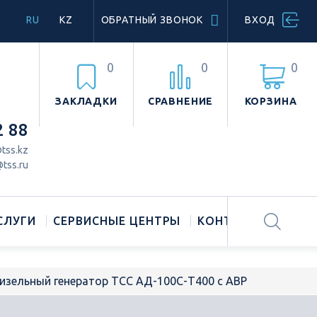
RU
KZ
ОБРАТНЫЙ ЗВОНОК
ВХОД
0
0
0
ЗАКЛАДКИ
СРАВНЕНИЕ
КОРЗИНА
2 88
tss.kz
tss.ru
СЛУГИ
СЕРВИСНЫЕ ЦЕНТРЫ
КОНТАКТЫ
изельный генератор ТСС АД-100С-Т400 с АВР