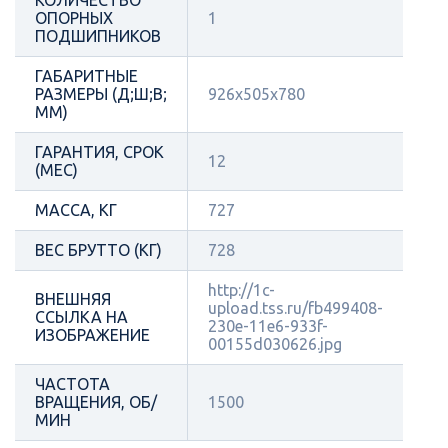
ОПОРНЫХ
1
ПОДШИПНИКОВ
ГАБАРИТНЫЕ
РАЗМЕРЫ (Д;Ш;В;
926х505х780
ММ)
ГАРАНТИЯ, СРОК
12
(МЕС)
МАССА, КГ
727
ВЕС БРУТТО (КГ)
728
http://1c-
ВНЕШНЯЯ
upload.tss.ru/fb499408-
ССЫЛКА НА
230e-11e6-933f-
ИЗОБРАЖЕНИЕ
00155d030626.jpg
ЧАСТОТА
ВРАЩЕНИЯ, ОБ/
1500
МИН