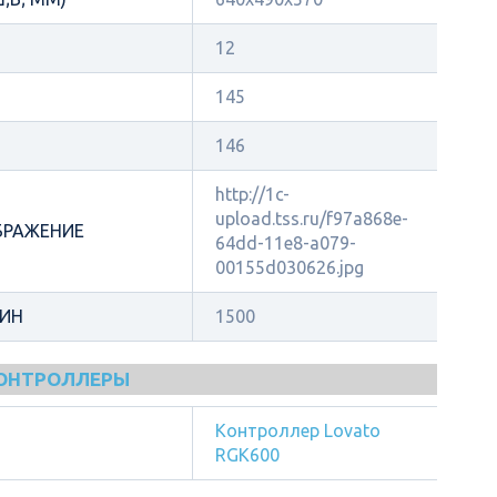
12
145
146
http://1c-
upload.tss.ru/f97a868e-
БРАЖЕНИЕ
64dd-11e8-a079-
00155d030626.jpg
МИН
1500
КОНТРОЛЛЕРЫ
Контроллер Lovato
RGK600