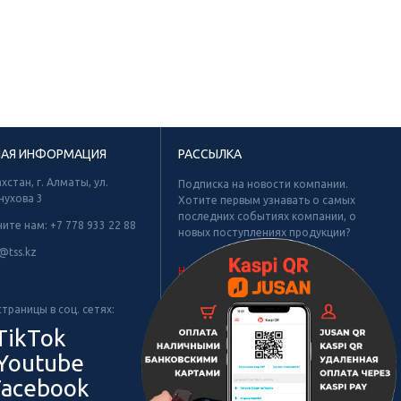
НАЯ ИНФОРМАЦИЯ
РАССЫЛКА
хстан, г. Алматы, ул.
Подписка на новости компании.
нухова 3
Хотите первым узнавать о самых
последних событиях компании, о
ните нам:
+7 778 933 22 88
новых поступлениях продукции?
Х
@tss.kz
Не найдено рубрик для подписки.
траницы в соц. сетях:
TikTok
Youtube
acebook