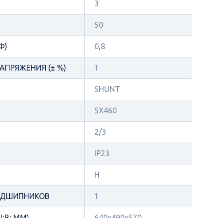
3
50
Φ)
0,8
АПРЯЖЕНИЯ (± %)
1
SHUNT
SX460
2/3
IP23
H
ОДШИПНИКОВ
1
;В; ММ)
640х490х570