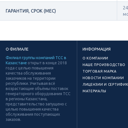
24
ГАРАНТИЯ, СРОК (МЕС)
м
О ФИЛИАЛЕ
ИНФОРМАЦИЯ
Филиал группы компаний ТСС в
О КОМПАНИИ
Казахстане
открыт в конце 2018
НАШЕ ПРОИЗВОДСТВО
года с целью повышения
ТОРГОВАЯ МАРКА
качества обслуживания
заказчиков на территории
НОВОСТИ КОМПАНИИ
республики. Учитывая всё
ЛИЦЕНЗИИ И СЕРТИФИ
возрастающие объёмы поставок
МАТЕРИАЛЫ
генераторного оборудования ТСС
в регионы Казахстана,
представительство запущено с
целью повышения качества
обслуживания поступающих
заказов.