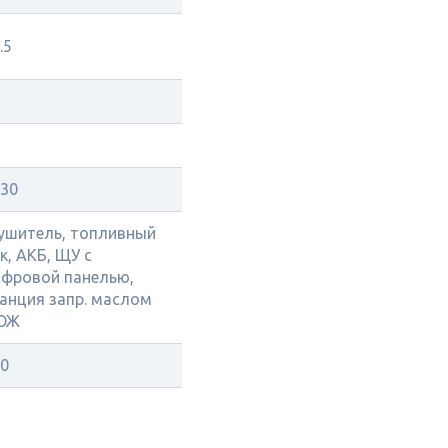
.5
30
ушитель, топливный
к, АКБ, ЩУ с
фровой панелью,
анция запр. маслом
 ОЖ
0