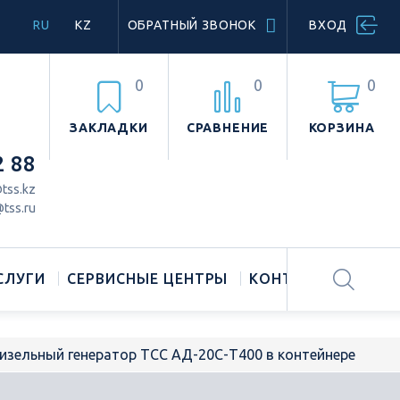
RU
KZ
ОБРАТНЫЙ ЗВОНОК
ВХОД
0
0
0
ЗАКЛАДКИ
СРАВНЕНИЕ
КОРЗИНА
2 88
tss.kz
tss.ru
СЛУГИ
СЕРВИСНЫЕ ЦЕНТРЫ
КОНТАКТЫ
изельный генератор ТСС АД-20С-Т400 в контейнере