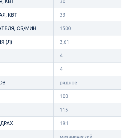
, КВТ
30
Я, КВТ
33
АТЕЛЯ, ОБ/МИН
1500
Я (Л)
3,61
4
4
ОВ
рядное
100
115
НДРАХ
19:1
механический