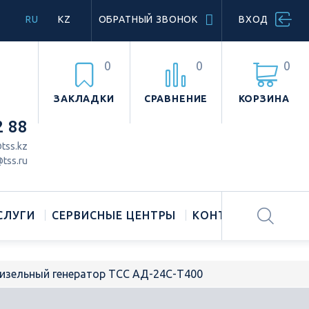
RU
KZ
ОБРАТНЫЙ ЗВОНОК
ВХОД
0
0
0
ЗАКЛАДКИ
СРАВНЕНИЕ
КОРЗИНА
2 88
tss.kz
tss.ru
СЛУГИ
СЕРВИСНЫЕ ЦЕНТРЫ
КОНТАКТЫ
изельный генератор ТСС АД-24С-Т400