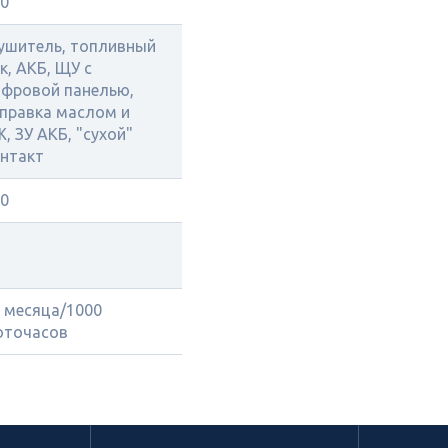
0
ушитель, топливный
к, АКБ, ЩУ с
фровой панелью,
правка маслом и
, ЗУ АКБ, "сухой"
нтакт
0
 месяца/1000
оточасов