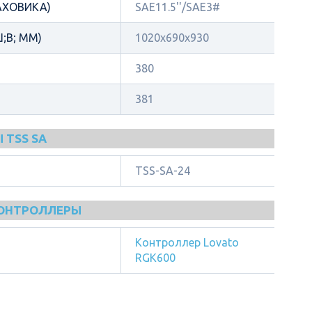
АХОВИКА)
SAE11.5''/SAE3#
;В; ММ)
1020x690x930
380
381
 TSS SA
TSS-SA-24
КОНТРОЛЛЕРЫ
Контроллер Lovato
RGK600