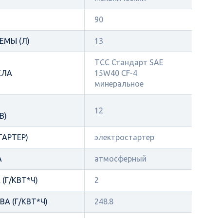
90
ЕМЫ (Л)
13
ТСС Стандарт SAE
СЛА
15W40 CF-4
минеральное
12
В)
ТАРТЕР)
электростартер
А
атмосферный
(Г/КВТ*Ч)
2
А (Г/КВТ*Ч)
248.8