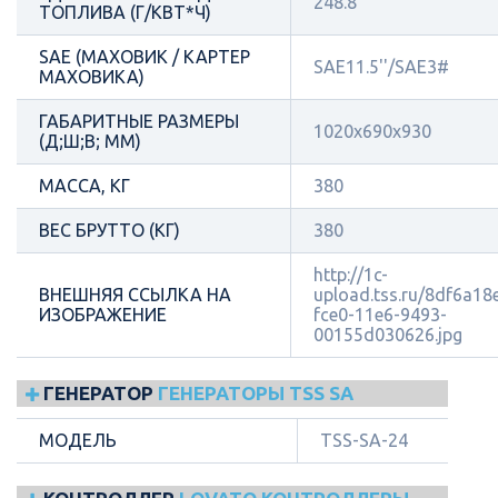
248.8
ТОПЛИВА (Г/КВТ*Ч)
SAE (МАХОВИК / КАРТЕР
SAE11.5''/SAE3#
МАХОВИКА)
ГАБАРИТНЫЕ РАЗМЕРЫ
1020x690x930
(Д;Ш;В; ММ)
МАССА, КГ
380
ВЕС БРУТТО (КГ)
380
http://1c-
ВНЕШНЯЯ ССЫЛКА НА
upload.tss.ru/8df6a18
ИЗОБРАЖЕНИЕ
fce0-11e6-9493-
00155d030626.jpg
ГЕНЕРАТОР
ГЕНЕРАТОРЫ TSS SA
МОДЕЛЬ
TSS-SA-24