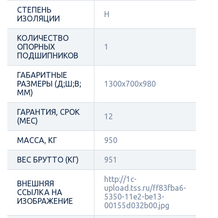
СТЕПЕНЬ
Н
ИЗОЛЯЦИИ
КОЛИЧЕСТВО
ОПОРНЫХ
1
ПОДШИПНИКОВ
ГАБАРИТНЫЕ
РАЗМЕРЫ (Д;Ш;В;
1300х700х980
ММ)
ГАРАНТИЯ, СРОК
12
(МЕС)
МАССА, КГ
950
ВЕС БРУТТО (КГ)
951
http://1c-
ВНЕШНЯЯ
upload.tss.ru/ff83fba6-
ССЫЛКА НА
5350-11e2-be13-
ИЗОБРАЖЕНИЕ
00155d032b00.jpg