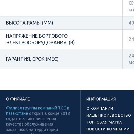
ОЖ
ко
ВЫСОТА РАМЫ (ММ)
40
НАПРЯЖЕНИЕ БОРТОВОГО
24
ЭЛЕКТРООБОРУДОВАНИЯ, (В)
24
ГАРАНТИЯ, СРОК (МЕС)
м
О ФИЛИАЛЕ
ИНФОРМАЦИЯ
Филиал группы компаний ТСС в
О КОМПАНИИ
Казахстане
открыт в конце 2018
НАШЕ ПРОИЗВОДСТВО
года с целью повышения
ТОРГОВАЯ МАРКА
качества обслуживания
заказчиков на территории
НОВОСТИ КОМПАНИИ