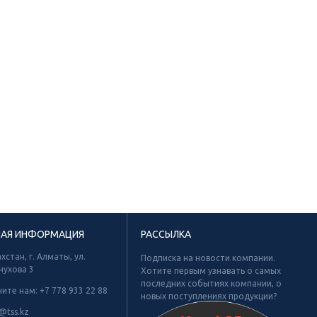
НАЯ ИНФОРМАЦИЯ
РАССЫЛКА
хстан, г. Алматы, ул.
Подписка на новости компании.
нухова 3
Хотите первым узнавать о самых
последних событиях компании, о
ните нам:
+7 778 933 22 88
новых поступлениях продукции?
Х
@tss.kz