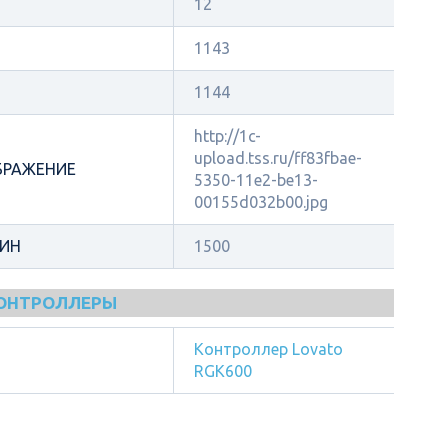
12
1143
1144
http://1c-
upload.tss.ru/ff83fbae-
БРАЖЕНИЕ
5350-11e2-be13-
00155d032b00.jpg
МИН
1500
КОНТРОЛЛЕРЫ
Контроллер Lovato
RGK600