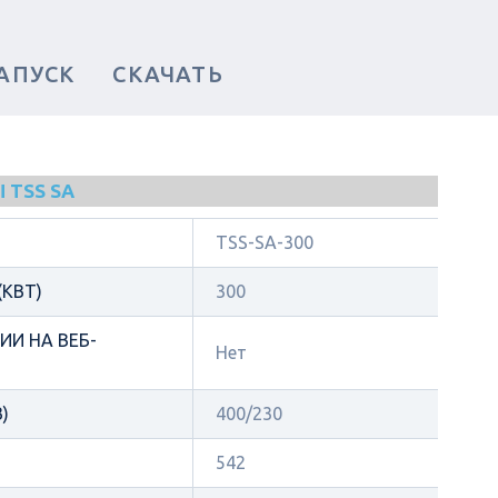
АПУСК
СКАЧАТЬ
 TSS SA
TSS-SA-300
КВТ)
300
И НА ВЕБ-
Нет
)
400/230
542