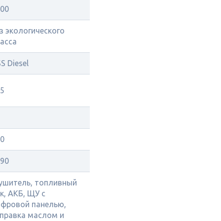
00
з экологического
асса
S Diesel
5
0
90
ушитель, топливный
к, АКБ, ЩУ с
фровой панелью,
правка маслом и