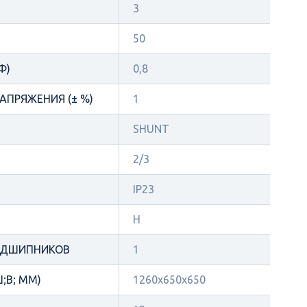
3
50
Φ)
0,8
АПРЯЖЕНИЯ (± %)
1
SHUNT
2/3
IP23
Н
ОДШИПНИКОВ
1
;В; ММ)
1260x650x650