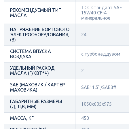
ТСС Стандарт SAE
РЕКОМЕНДУЕМЫЙ ТИП
15W40 CF-4
МАСЛА
минеральное
НАПРЯЖЕНИЕ БОРТОВОГО
ЭЛЕКТРООБОРУДОВАНИЯ,
24
(В)
СИСТЕМА ВПУСКА
с турбонаддувом
ВОЗДУХА
УДЕЛЬНЫЙ РАСХОД
2
МАСЛА (Г/КВТ*Ч)
SAE (МАХОВИК / КАРТЕР
SAE11.5''/SAE3#
МАХОВИКА)
ГАБАРИТНЫЕ РАЗМЕРЫ
1050x605x975
(Д;Ш;В; ММ)
МАССА, КГ
450