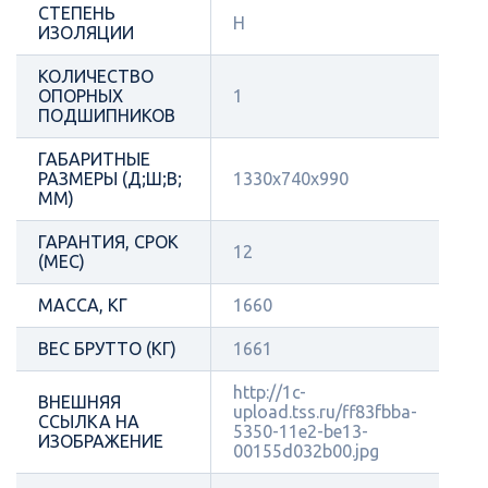
СТЕПЕНЬ
Н
ИЗОЛЯЦИИ
КОЛИЧЕСТВО
ОПОРНЫХ
1
ПОДШИПНИКОВ
ГАБАРИТНЫЕ
РАЗМЕРЫ (Д;Ш;В;
1330x740x990
ММ)
ГАРАНТИЯ, СРОК
12
(МЕС)
МАССА, КГ
1660
ВЕС БРУТТО (КГ)
1661
http://1c-
ВНЕШНЯЯ
upload.tss.ru/ff83fbba-
ССЫЛКА НА
5350-11e2-be13-
ИЗОБРАЖЕНИЕ
00155d032b00.jpg