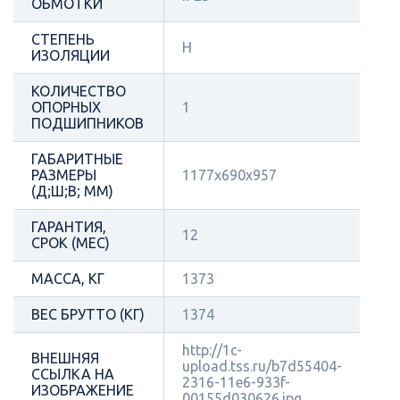
ОБМОТКИ
СТЕПЕНЬ
H
ИЗОЛЯЦИИ
КОЛИЧЕСТВО
ОПОРНЫХ
1
ПОДШИПНИКОВ
ГАБАРИТНЫЕ
РАЗМЕРЫ
1177х690х957
(Д;Ш;В; ММ)
ГАРАНТИЯ,
12
СРОК (МЕС)
МАССА, КГ
1373
ВЕС БРУТТО (КГ)
1374
http://1c-
ВНЕШНЯЯ
upload.tss.ru/b7d55404-
ССЫЛКА НА
2316-11e6-933f-
ИЗОБРАЖЕНИЕ
00155d030626.jpg