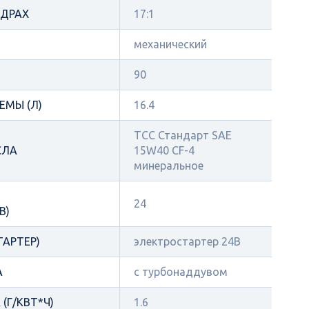
НДРАХ
17:1
механический
90
ЕМЫ (Л)
16.4
ТСС Стандарт SAE
СЛА
15W40 CF-4
минеральное
24
В)
ТАРТЕР)
электростартер 24В
А
с турбонаддувом
(Г/КВТ*Ч)
1.6