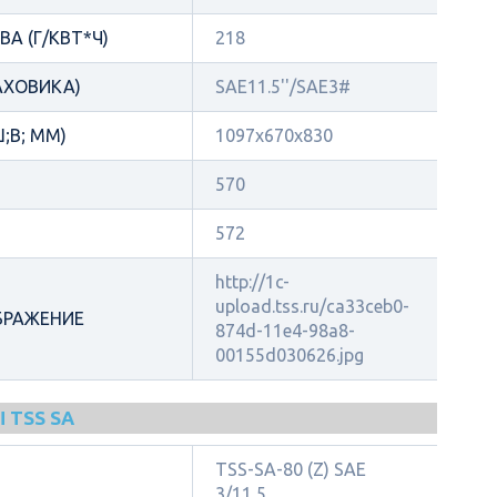
А (Г/КВТ*Ч)
218
АХОВИКА)
SAE11.5''/SAE3#
;В; ММ)
1097x670x830
570
572
http://1c-
upload.tss.ru/ca33ceb0-
БРАЖЕНИЕ
874d-11e4-98a8-
00155d030626.jpg
 TSS SA
TSS-SA-80 (Z) SAE
3/11,5