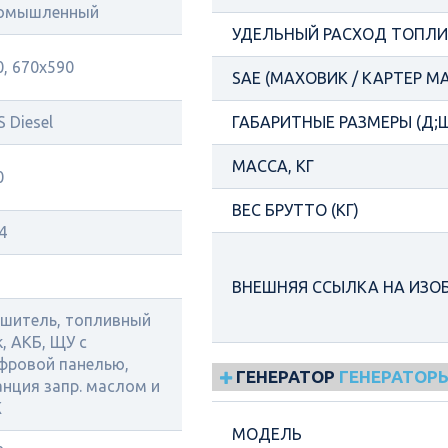
омышленный
УДЕЛЬНЫЙ РАСХОД ТОПЛИВ
0, 670х590
SAE (МАХОВИК / КАРТЕР М
 Diesel
ГАБАРИТНЫЕ РАЗМЕРЫ (Д;Ш
МАССА, КГ
0
ВЕС БРУТТО (КГ)
4
ВНЕШНЯЯ ССЫЛКА НА ИЗО
ушитель, топливный
к, АКБ, ЩУ с
фровой панелью,
ГЕНЕРАТОР
ГЕНЕРАТОРЫ
анция запр. маслом и
Ж
МОДЕЛЬ