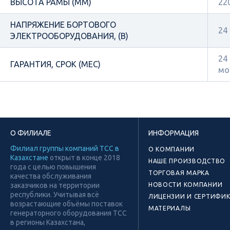
ВЫСОТА РАМЫ (ММ)
22
НАПРЯЖЕНИЕ БОРТОВОГО
24
ЭЛЕКТРООБОРУДОВАНИЯ, (В)
24
ГАРАНТИЯ, СРОК (МЕС)
мо
О ФИЛИАЛЕ
ИНФОРМАЦИЯ
Филиал группы компаний ТСС в
О КОМПАНИИ
Казахстане
открыт в конце 2018
НАШЕ ПРОИЗВОДСТВО
года с целью повышения
ТОРГОВАЯ МАРКА
качества обслуживания
заказчиков на территории
НОВОСТИ КОМПАНИИ
республики. Учитывая всё
ЛИЦЕНЗИИ И СЕРТИФИ
возрастающие объёмы поставок
МАТЕРИАЛЫ
генераторного оборудования ТСС
в регионы Казахстана,