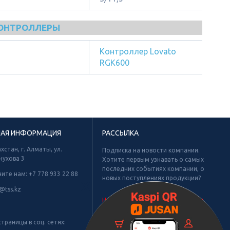
КОНТРОЛЛЕРЫ
Контроллер Lovato
RGK600
НАЯ ИНФОРМАЦИЯ
РАССЫЛКА
хстан, г. Алматы, ул.
Подписка на новости компании.
нухова 3
Хотите первым узнавать о самых
последних событиях компании, о
ните нам:
+7 778 933 22 88
новых поступлениях продукции?
Х
@tss.kz
Не найдено рубрик для подписки.
траницы в соц. сетях: