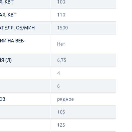
, КВТ
100
Я, КВТ
110
АТЕЛЯ, ОБ/МИН
1500
И НА ВЕБ-
Нет
Я (Л)
6,75
4
6
ОВ
рядное
105
125