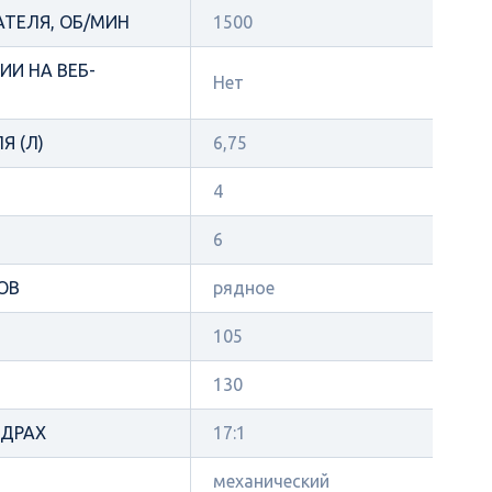
АТЕЛЯ, ОБ/МИН
1500
И НА ВЕБ-
Нет
Я (Л)
6,75
4
6
ОВ
рядное
105
130
НДРАХ
17:1
механический