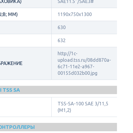
АХОВИКА)
SAE11.5''/SAE3#
;В; ММ)
1190x750x1300
630
632
http://1c-
upload.tss.ru/08dd870a-
БРАЖЕНИЕ
6c71-11e2-a967-
00155d032b00.jpg
 TSS SA
TSS-SA-100 SAE 3/11,5
(М1,2)
КОНТРОЛЛЕРЫ