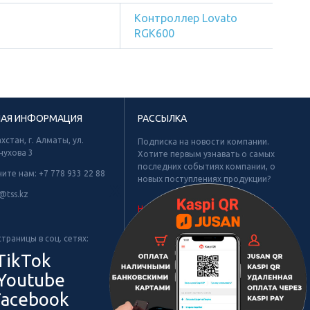
Контроллер Lovato
RGK600
НАЯ ИНФОРМАЦИЯ
РАССЫЛКА
хстан, г. Алматы, ул.
Подписка на новости компании.
нухова 3
Хотите первым узнавать о самых
последних событиях компании, о
ните нам:
+7 778 933 22 88
новых поступлениях продукции?
Х
@tss.kz
Не найдено рубрик для подписки.
траницы в соц. сетях:
TikTok
Youtube
acebook