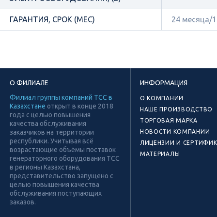
ГАРАНТИЯ, СРОК (МЕС)
24 месяца/
О ФИЛИАЛЕ
ИНФОРМАЦИЯ
Филиал группы компаний ТСС в
О КОМПАНИИ
Казахстане
открыт в конце 2018
НАШЕ ПРОИЗВОДСТВО
года с целью повышения
ТОРГОВАЯ МАРКА
качества обслуживания
заказчиков на территории
НОВОСТИ КОМПАНИИ
республики. Учитывая всё
ЛИЦЕНЗИИ И СЕРТИФИ
возрастающие объёмы поставок
МАТЕРИАЛЫ
генераторного оборудования ТСС
в регионы Казахстана,
представительство запущено с
целью повышения качества
обслуживания поступающих
заказов.