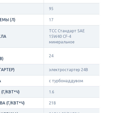
95
ЕМЫ (Л)
17
ТСС Стандарт SAE
СЛА
15W40 CF-4
минеральное
24
В)
ТАРТЕР)
электростартер 24В
А
с турбонаддувом
(Г/КВТ*Ч)
1.6
А (Г/КВТ*Ч)
218