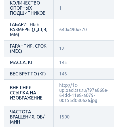
КОЛИЧЕСТВО
ОПОРНЫХ
1
ПОДШИПНИКОВ
ГАБАРИТНЫЕ
РАЗМЕРЫ (Д;Ш;В;
640х490х570
ММ)
ГАРАНТИЯ, СРОК
12
(МЕС)
МАССА, КГ
145
ВЕС БРУТТО (КГ)
146
http://1c-
ВНЕШНЯЯ
upload.tss.ru/f97a868e-
ССЫЛКА НА
64dd-11e8-a079-
ИЗОБРАЖЕНИЕ
00155d030626.jpg
ЧАСТОТА
ВРАЩЕНИЯ, ОБ/
1500
МИН