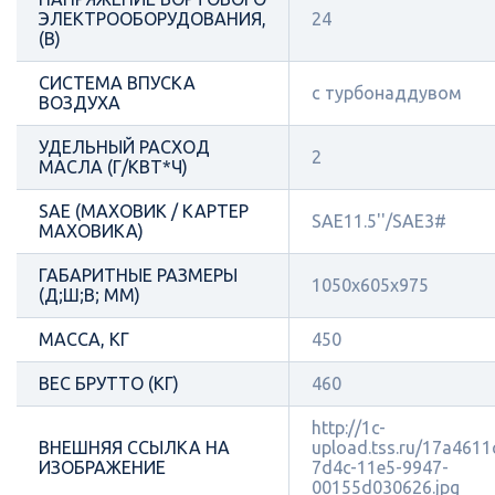
ЭЛЕКТРООБОРУДОВАНИЯ,
24
(В)
СИСТЕМА ВПУСКА
с турбонаддувом
ВОЗДУХА
УДЕЛЬНЫЙ РАСХОД
2
МАСЛА (Г/КВТ*Ч)
SAE (МАХОВИК / КАРТЕР
SAE11.5''/SAE3#
МАХОВИКА)
ГАБАРИТНЫЕ РАЗМЕРЫ
1050x605x975
(Д;Ш;В; ММ)
МАССА, КГ
450
ВЕС БРУТТО (КГ)
460
http://1c-
ВНЕШНЯЯ ССЫЛКА НА
upload.tss.ru/17a4611
ИЗОБРАЖЕНИЕ
7d4c-11e5-9947-
00155d030626.jpg