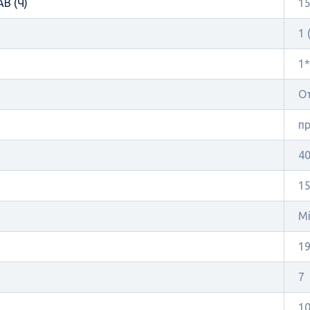
В (Ч)
1
1 
1*
О
п
40
1
Mi
19
7
10