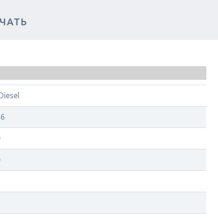
ЧАТЬ
iesel
86
0
0
1
1