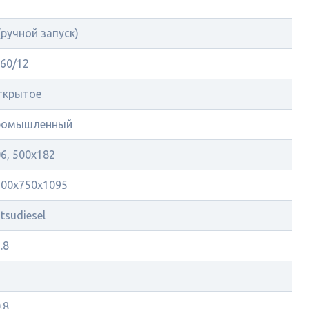
5
(ручной запуск)
60/12
ткрытое
ромышленный
6, 500х182
500х750х1095
tsudiesel
.8
.8