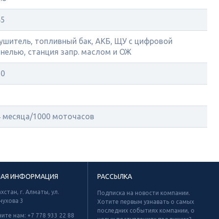
85
ушитель, топливный бак, АКБ, ЩУ с цифровой
нелью, станция запр. маслом и ОЖ
50
2
4 месяца/1000 моточасов
НАЯ ИНФОРМАЦИЯ
РАССЫЛКА
хстан, г. Алматы, ул.
Подписка на новости компании.
нухова 3
Хотите первым узнавать о самых
последних событиях компании, о
ните нам:
+7 778 933 22 88