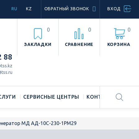
RU
KZ
ОБРАТНЫЙ ЗВОНОК
ВХОД
0
0
0
ЗАКЛАДКИ
СРАВНЕНИЕ
КОРЗИНА
2 88
tss.kz
tss.ru
СЛУГИ
СЕРВИСНЫЕ ЦЕНТРЫ
КОНТАКТЫ
генератор МД АД-10С-230-1РМ29