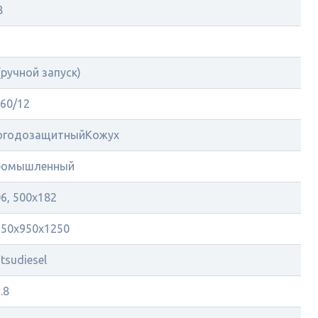
8
5
(ручной запуск)
60/12
огодозащитныйКожух
ромышленный
6, 500х182
750х950х1250
tsudiesel
.8