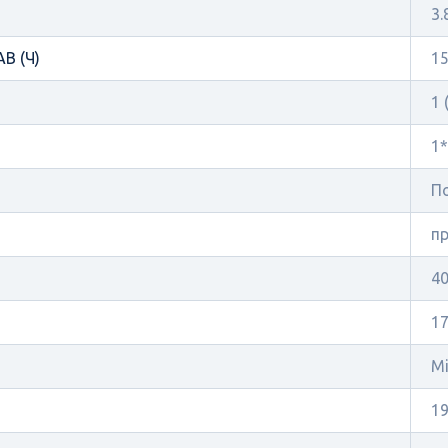
3.
В (Ч)
1
1 
1*
П
п
40
1
Mi
19