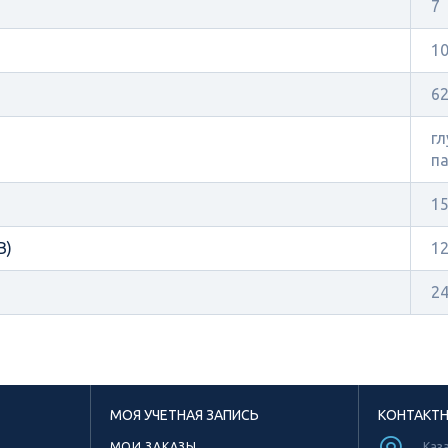
7
10
6
гл
па
1
В)
1
2
МОЯ УЧЕТНАЯ ЗАПИСЬ
КОНТАКТ
МОИ ЗАКАЗЫ
Каза