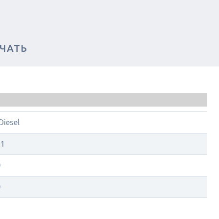
ЧАТЬ
iesel
21
0
0
1