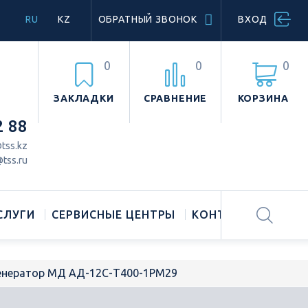
RU
KZ
ОБРАТНЫЙ ЗВОНОК
ВХОД
0
0
0
ЗАКЛАДКИ
СРАВНЕНИЕ
КОРЗИНА
2 88
tss.kz
tss.ru
СЛУГИ
СЕРВИСНЫЕ ЦЕНТРЫ
КОНТАКТЫ
генератор МД АД-12С-Т400-1РМ29