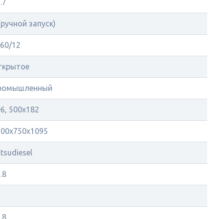
.7
(ручной запуск)
60/12
ткрытое
ромышленный
6, 500х182
500х750х1095
tsudiesel
.8
.8