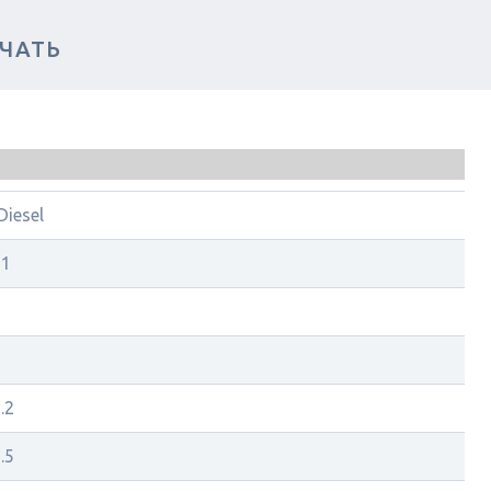
ЧАТЬ
iesel
91
2
5
.2
.5