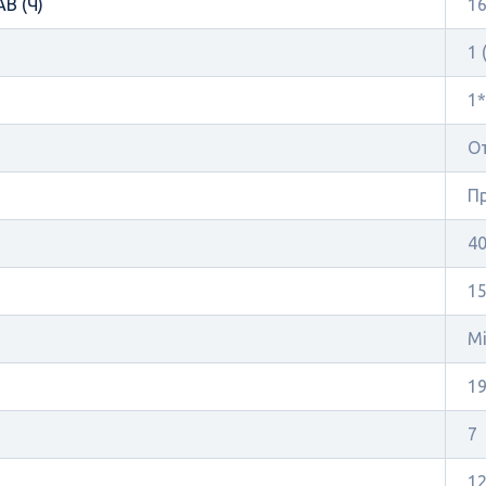
В (Ч)
16
1 
1*
О
П
40
1
Mi
19
7
12