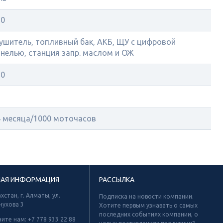
90
ушитель, топливный бак, АКБ, ЩУ с цифровой
нелью, станция запр. маслом и ОЖ
50
2
4 месяца/1000 моточасов
НАЯ ИНФОРМАЦИЯ
РАССЫЛКА
хстан, г. Алматы, ул.
Подписка на новости компании.
нухова 3
Хотите первым узнавать о самых
последних событиях компании, о
ните нам:
+7 778 933 22 88