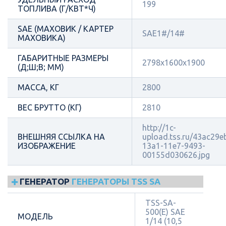
199
ТОПЛИВА (Г/КВТ*Ч)
SAE (МАХОВИК / КАРТЕР
SAE1#/14#
МАХОВИКА)
ГАБАРИТНЫЕ РАЗМЕРЫ
2798x1600x1900
(Д;Ш;В; ММ)
МАССА, КГ
2800
ВЕС БРУТТО (КГ)
2810
http://1c-
ВНЕШНЯЯ ССЫЛКА НА
upload.tss.ru/43ac29e
ИЗОБРАЖЕНИЕ
13a1-11e7-9493-
00155d030626.jpg
ГЕНЕРАТОР
ГЕНЕРАТОРЫ TSS SA
TSS-SA-
500(E) SAE
МОДЕЛЬ
1/14 (10,5