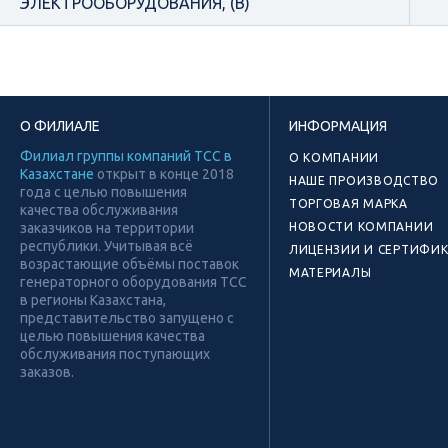
ЭЛЕКТРООБОРУДОВАНИЯ, (В)
О ФИЛИАЛЕ
ИНФОРМАЦИЯ
Филиал группы компаний ТСС в
О КОМПАНИИ
Казахстане
открыт в конце 2018
НАШЕ ПРОИЗВОДСТВО
года с целью повышения
ТОРГОВАЯ МАРКА
качества обслуживания
заказчиков на территории
НОВОСТИ КОМПАНИИ
республики. Учитывая всё
ЛИЦЕНЗИИ И СЕРТИФИ
возрастающие объёмы поставок
МАТЕРИАЛЫ
генераторного оборудования ТСС
в регионы Казахстана,
представительство запущено с
целью повышения качества
обслуживания поступающих
заказов.