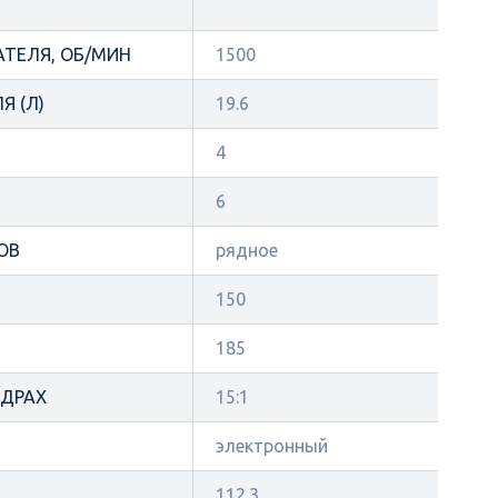
АТЕЛЯ, ОБ/МИН
1500
Я (Л)
19.6
4
6
ОВ
рядное
150
185
НДРАХ
15:1
электронный
112.3