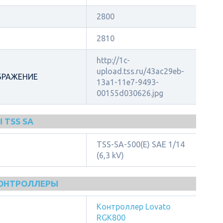
2800
2810
http://1c-
upload.tss.ru/43ac29eb-
БРАЖЕНИЕ
13a1-11e7-9493-
00155d030626.jpg
 TSS SA
TSS-SA-500(E) SAE 1/14
(6,3 kV)
КОНТРОЛЛЕРЫ
Контроллер Lovato
RGK800