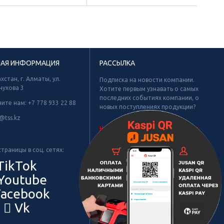
НАЯ ИНФОРМАЦИЯ
РАССЫЛКА
хстан, г. Алматы, ул.
Подписка на новости компании.
нухова 3
Хотите первым узнавать о самых
последних событиях компании, о
ните нам:
+7 778 933 22 88
новых поступлениях продукции?
Х
@tss.kz
Не найдено рубрик для подписки.
траницы в соц. сетях:
TikTok
Youtube
acebook
Vk