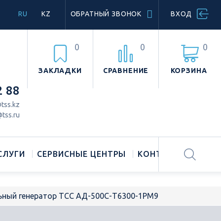
RU
KZ
ОБРАТНЫЙ ЗВОНОК
ВХОД
0
0
0
ЗАКЛАДКИ
СРАВНЕНИЕ
КОРЗИНА
2 88
tss.kz
tss.ru
СЛУГИ
СЕРВИСНЫЕ ЦЕНТРЫ
КОНТАКТЫ
ьный генератор ТСС АД-500С-Т6300-1РМ9