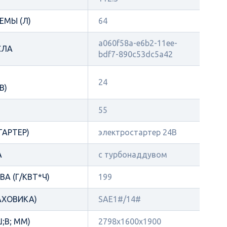
ЕМЫ (Л)
64
a060f58a-e6b2-11ee-
СЛА
bdf7-890c53dc5a42
24
В)
55
ТАРТЕР)
электростартер 24В
А
с турбонаддувом
А (Г/КВТ*Ч)
199
АХОВИКА)
SAE1#/14#
;В; ММ)
2798x1600x1900