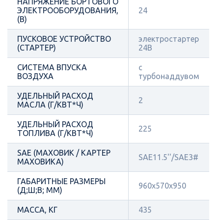
НАПРЯЖЕНИЕ БОРТОВОГО
ЭЛЕКТРООБОРУДОВАНИЯ,
24
(В)
ПУСКОВОЕ УСТРОЙСТВО
электростартер
(СТАРТЕР)
24В
СИСТЕМА ВПУСКА
с
ВОЗДУХА
турбонаддувом
УДЕЛЬНЫЙ РАСХОД
2
МАСЛА (Г/КВТ*Ч)
УДЕЛЬНЫЙ РАСХОД
225
ТОПЛИВА (Г/КВТ*Ч)
SAE (МАХОВИК / КАРТЕР
SAE11.5''/SAE3#
МАХОВИКА)
ГАБАРИТНЫЕ РАЗМЕРЫ
960x570x950
(Д;Ш;В; ММ)
МАССА, КГ
435