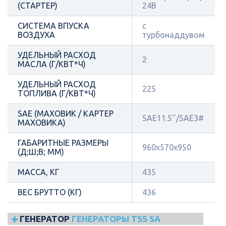
(СТАРТЕР)
24В
СИСТЕМА ВПУСКА
с
ВОЗДУХА
турбонаддувом
УДЕЛЬНЫЙ РАСХОД
2
МАСЛА (Г/КВТ*Ч)
УДЕЛЬНЫЙ РАСХОД
225
ТОПЛИВА (Г/КВТ*Ч)
SAE (МАХОВИК / КАРТЕР
SAE11.5''/SAE3#
МАХОВИКА)
ГАБАРИТНЫЕ РАЗМЕРЫ
960x570x950
(Д;Ш;В; ММ)
МАССА, КГ
435
ВЕС БРУТТО (КГ)
436
ГЕНЕРАТОР
ГЕНЕРАТОРЫ TSS SA