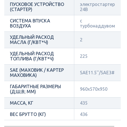
ПУСКОВОЕ УСТРОЙСТВО
электростартер
(СТАРТЕР)
24В
СИСТЕМА ВПУСКА
с
ВОЗДУХА
турбонаддувом
УДЕЛЬНЫЙ РАСХОД
2
МАСЛА (Г/КВТ*Ч)
УДЕЛЬНЫЙ РАСХОД
225
ТОПЛИВА (Г/КВТ*Ч)
SAE (МАХОВИК / КАРТЕР
SAE11.5''/SAE3#
МАХОВИКА)
ГАБАРИТНЫЕ РАЗМЕРЫ
960x570x950
(Д;Ш;В; ММ)
МАССА, КГ
435
ВЕС БРУТТО (КГ)
436