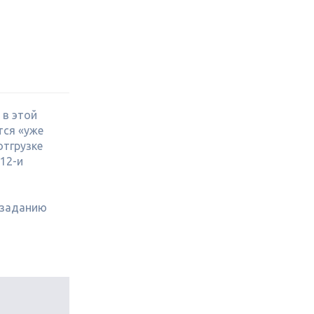
 в этой
тся «уже
отгрузке
12-и
 заданию