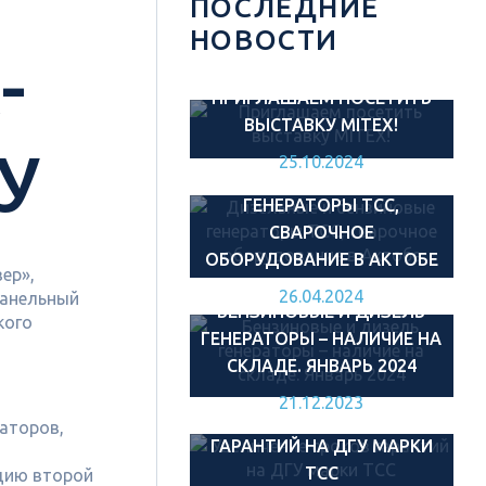
ПОСЛЕДНИЕ
НОВОСТИ
-
ПРИГЛАШАЕМ ПОСЕТИТЬ
ВЫСТАВКУ MITEX!
У
25.10.2024
ДИЗЕЛЬНЫЕ И БЕНЗИНОВЫЕ
ГЕНЕРАТОРЫ ТСС,
СВАРОЧНОЕ
ОБОРУДОВАНИЕ В АКТОБЕ
ер»,
26.04.2024
панельный
БЕНЗИНОВЫЕ И ДИЗЕЛЬ
кого
ГЕНЕРАТОРЫ – НАЛИЧИЕ НА
СКЛАДЕ. ЯНВАРЬ 2024
21.12.2023
УВЕЛИЧЕНИЕ СРОКОВ
аторов,
ГАРАНТИЙ НА ДГУ МАРКИ
ТСС
ацию второй