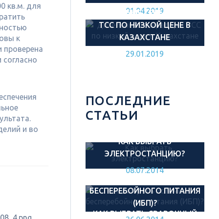
0 кв.м. для
01.04.2019
ДИЗЕЛЬНЫЕ ГЕНЕРАТОРЫ
кратить
ТСС ПО НИЗКОЙ ЦЕНЕ В
лностью
КАЗАХСТАНЕ
овы к
и проверена
29.01.2019
 согласно
еспечения
ПОСЛЕДНИЕ
льное
СТАТЬИ
ультата.
делий и во
КАК ВЫБРАТЬ
ЭЛЕКТРОСТАНЦИЮ?
08.07.2014
КАК ВЫБРАТЬ ИСТОЧНИК
БЕСПЕРЕБОЙНОГО ПИТАНИЯ
(ИБП)?
КАК ВЫБРАТЬ СВАРОЧНЫЙ