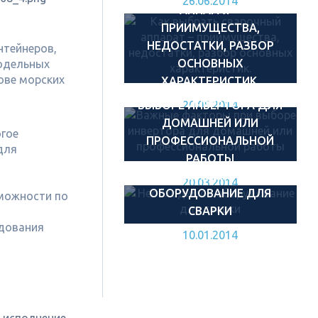
26.06.2014
АППАРАТ –
ПРИИМУЩЕСТВА,
НЕДОСТАТКИ, РАЗБОР
нтейнеров,
ОСНОВНЫХ
модельных
ове морских
ХАРАКТЕРИСТИК.
ВАЖНЫЕ ФАКТОРЫ ПРИ
ВЫБОРЕ ИНВЕРТОРА ДЛЯ
20.05.2014
ДОМАШНЕЙ ИЛИ
огое
ПРОФЕССИОНАЛЬНОЙ
для
РАБОТЫ
НЕОБХОДИМОЕ
20.03.2014
ОБОРУДОВАНИЕ ДЛЯ
зможности по
СВАРКИ
удования
10.01.2014