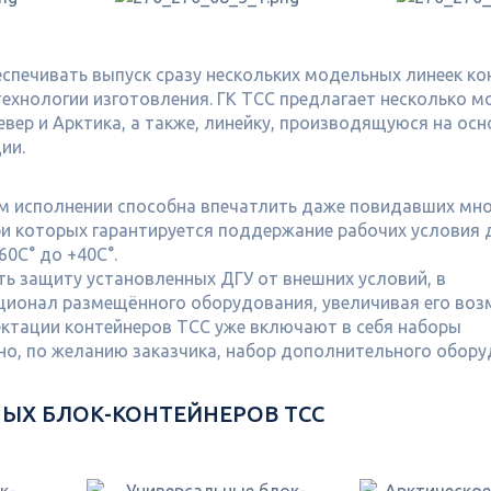
печивать выпуск сразу нескольких модельных линеек ко
 технологии изготовления. ГК ТСС предлагает несколько 
вер и Арктика, а также, линейку, производящуюся на осн
ии.
ом исполнении способна впечатлить даже повидавших мн
ри которых гарантируется поддержание рабочих условия 
0С° до +40С°.
ь защиту установленных ДГУ от внешних условий, в
ционал размещённого оборудования, увеличивая его во
ктации контейнеров ТСС уже включают в себя наборы
но, по желанию заказчика, набор дополнительного обор
НЫХ БЛОК-КОНТЕЙНЕРОВ ТСС