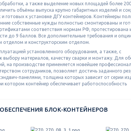
обработки, а также выделение новых площадей более 200
личить объёмы выпуска крупно габаритных изделий и со
и готовых к установке ДГУ контейнеров. Контейнеры по
ренние собственные нужды полностью смонтированы и гот
ертификатами соответствия нормам РФ, протестирована 
ти до 9 баллов. Все дополнительные требования и опции
им отделом и конструкторским отделом.
сплуатацией установленного оборудования, а также, с
 выбору материалов, качеству сварки и монтажу. Для об
ий, на производстве применяется новейшее профессиона
стерством сотрудников, позволяет достичь заданного рез
эндвич-панелями, толщина которых зависит от серии из
ри котором контейнер обеспечивает работоспособность
 ОБЕСПЕЧЕНИЯ БЛОК-КОНТЕЙНЕРОВ