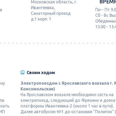
ВРЕМ
Московская область, г.
Ивантеевка,
ru
Пн – Пт 9.0
Санаторный проезд
Сб - Вс В
д.1 корп. 1
Обеденны
13.00 - 13.
Своим ходом
ону
Электропоездом
с Ярославского вокзала г. 
Комсомольская)
На Ярославском вокзале необходимо сесть на
 по
электропоезд, следующий до Фрязино и доеха
ехать
платформы Ивантеевка-2 (около 1 час в пути).
НИП
Далее автобусом №1 до остановки "Полигон" 