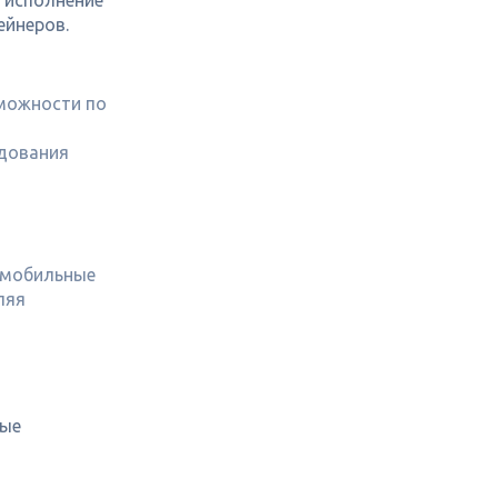
зможности по
удования
в мобильные
ляя
ные