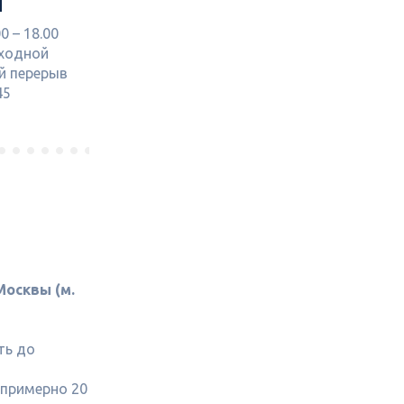
Я
0 – 18.00
ыходной
й перерыв
45
Москвы (м.
ть до
(примерно 20