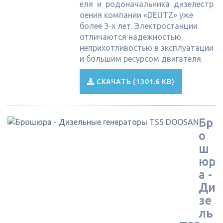
еля и родоначальника дизелестр
оения компании «DEUTZ» уже
более 3-х лет. Электростанции
отличаются надежностью,
неприхотливостью в эксплуатации
и большим ресурсом двигателя.
СКАЧАТЬ (1301.6 KB)
Бр
о
ш
юр
а -
Ди
зе
ль